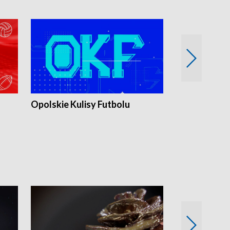
Opolskie Kulisy Futbolu
Złote chwile
sportu