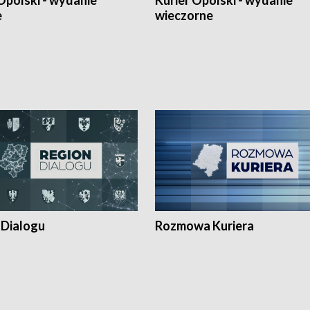
Opolski - wydanie
Kurier Opolski - wydanie
e
wieczorne
 Dialogu
Rozmowa Kuriera