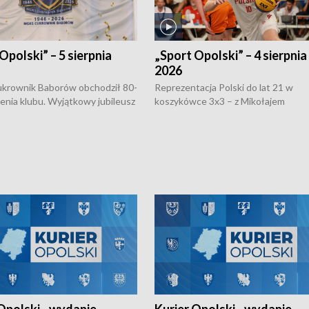
Opolski” – 5 sierpnia
„Sport Opolski” – 4 sierpnia
2026
rownik Baborów obchodził 80-
Reprezentacja Polski do lat 21 w
nienia klubu. Wyjątkowy jubileusz
koszykówce 3x3 – z Mikołajem
 na sportowo. W programie
Kowalczykiem z opolskiego AZS-u 
 turnieju eliminacyjnym
składzie - wygrała dwa z trzech tur
h Mistrzostw w siatkówce
w ramach Ligi Narodów. Rywalizacja
 amatorów w Opolu oraz o
odbyła się w węgierskim Szolnok.
lejarza Opole. Zapraszamy!