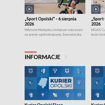
„Sport Opolski” – 6 sierpnia
„Sport 
2026
2026
Wiktoria Madejska z kolejnym sukcesem
MGKS Cuk
na arenie ogólnokrajowej. Zawodniczka
lecie ist
Klubu Kolarskiego Ziemia Brzeska
odbył się
została podwójna Mistrzynią Polski
również o
Juniorów Młodszych w kolarstwie
Otwartyc
torowym.
plażowej
INFORMACJE
meczu Ko