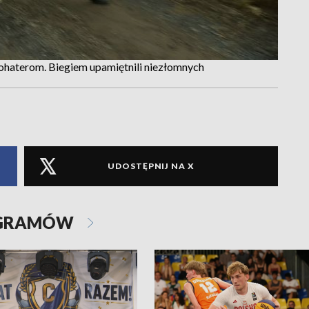
 bohaterom. Biegiem upamiętnili niezłomnych
UDOSTĘPNIJ NA X
OGRAMÓW