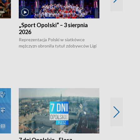
„Sport Opolski” – 3 sierpnia
„Sport Opolsk
2026
Reprezentacja P
mężczyzn w półfi
Reprezentacja Polski w siatkówce
meczu ćwierćfin
mężczyzn obroniła tytuł zdobywców Ligi
Biało-Czerwoni p
w
Narodów. W finale pokonali Amerykanów
Ningbo Ukraińcó
niejów
po tie-breaku. W meczu nie zabrakło
opolskich wątków.