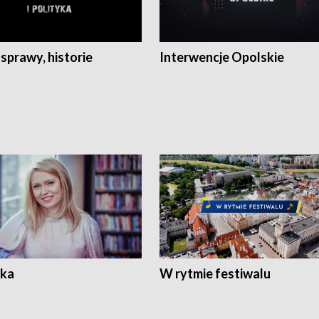
 sprawy, historie
Interwencje Opolskie
ka
W rytmie festiwalu