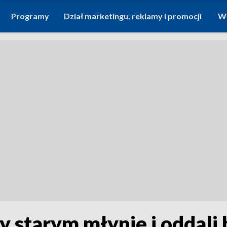
Programy
Dział marketingu, reklamy i promocji
Wi
zy starym młynie i oddali