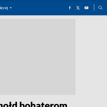
ęcej
 hołd bohaterom.