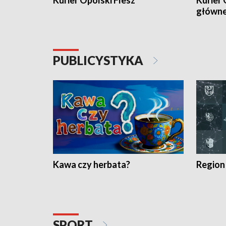
Kurier Opolski Flesz
Kurier 
główn
PUBLICYSTYKA
Kawa czy herbata?
Region
SPORT