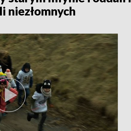
li niezłomnych