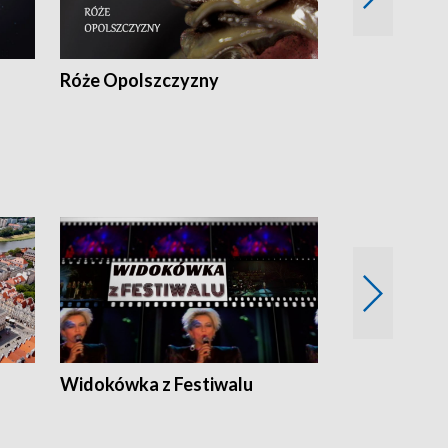
Róże Opolszczyzny
Czas report
Widokówka z Festiwalu
Strefa Kultu