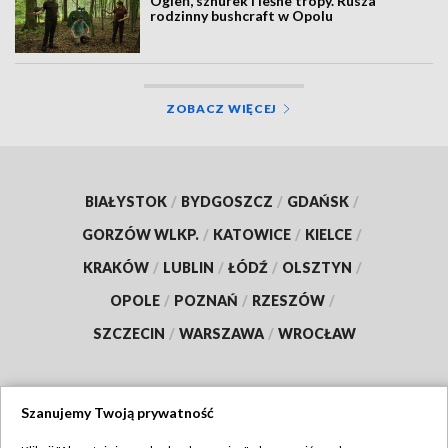
Ogień, sznurek i leśne tropy. Rusza
rodzinny bushcraft w Opolu
ZOBACZ WIĘCEJ
BIAŁYSTOK
/
BYDGOSZCZ
/
GDAŃSK
/
GORZÓW WLKP.
/
KATOWICE
/
KIELCE
/
KRAKÓW
/
LUBLIN
/
ŁÓDŹ
/
OLSZTYN
/
OPOLE
/
POZNAŃ
/
RZESZÓW
/
SZCZECIN
/
WARSZAWA
/
WROCŁAW
Szanujemy Twoją prywatność
Dołącz do nas: