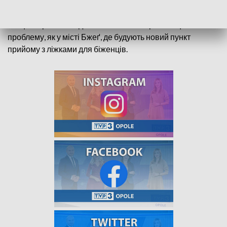
Добрих сердець не достатньо, якщо не вистачає ліжок. І
це поволі стає реальністю в Опольському регіоні.
Місцеві органи влади намагаються вирішити цю
проблему, як у місті Бжеґ, де будують новий пункт
прийому з ліжками для біженців.