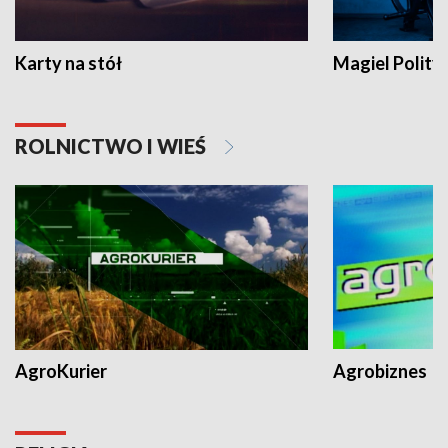
Karty na stół
Magiel Polity
ROLNICTWO I WIEŚ
AgroKurier
Agrobiznes