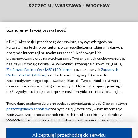
SZCZECIN
/
WARSZAWA
/
WROCŁAW
Szanujemy Twoją prywatność
Dołącz do nas:
Kliknij "Akceptuję i przechodzę do serwisu", aby wyrazić zgody na
korzystanie z technologii automatycznego śledzenia i zbierania danych,
TVP
dostęp do informacji na Twoim urządzeniu końcowym i ich
Abonament TVP
przechowywanie oraz na przetwarzanie Twoich danych osobowych przez
Regulamin TVP
nas, czyli Telewizję Polską S.A. w likwidacji (zwaną dalej również „TVP”),
Emisja w TVP
Zaufanych Partnerów z IAB* (1201 firm)
oraz pozostałych
Zaufanych
Polityka prywatności
Partnerów TVP (93 firm)
, w celach marketingowych (w tym do
Centrum informacji TVP
Moje zgody
zautomatyzowanego dopasowania reklam do Twoich zainteresowań i
mierzenia ich skuteczności) i pozostałych, które wskazujemy poniżej, a
Naziemna Telewizja Cyfrowa
Pomoc
także zgody na udostępnianie przez nas identyfikatora PPID do Google.
Sklep TVP
Biuro reklamy
Twoje dane osobowe zbierane podczas odwiedzania przez Ciebie naszych
Rada Programowa
poszczególnych serwisów
zwanych dalej „Portalem”, w tym informacje
Kontakt
zapisywane za pomocą technologii takich jak: pliki cookie, sygnalizatory
System NOS
WWW lub innych podobnych technologii umożliwiających świadczenie
dopasowanych i bezpiecznych usług, personalizację treści oraz reklam,
Informacje o nadawcy
Kanały
udostępnianie funkcji mediów społecznościowych oraz analizowanie
Akceptuję i przechodzę do serwisu
ruchu w Internecie.
Program dla prasy