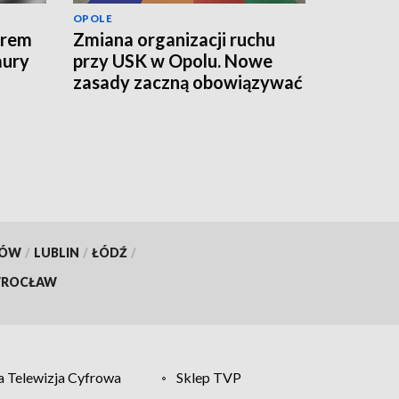
OPOLE
erem
Zmiana organizacji ruchu
aury
przy USK w Opolu. Nowe
zasady zaczną obowiązywać
od jutra
KÓW
/
LUBLIN
/
ŁÓDŹ
/
ROCŁAW
 Telewizja Cyfrowa
Sklep TVP