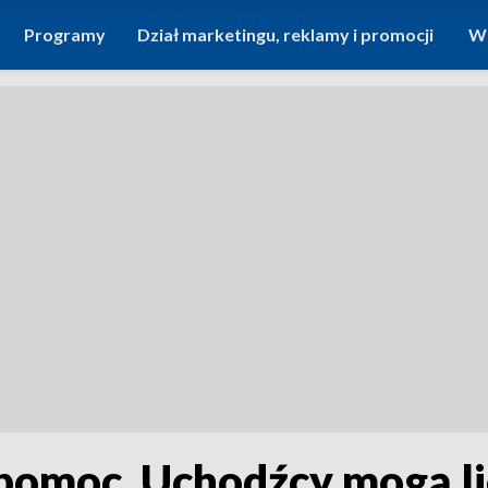
Programy
Dział marketingu, reklamy i promocji
Wi
omoc. Uchodźcy mogą lic