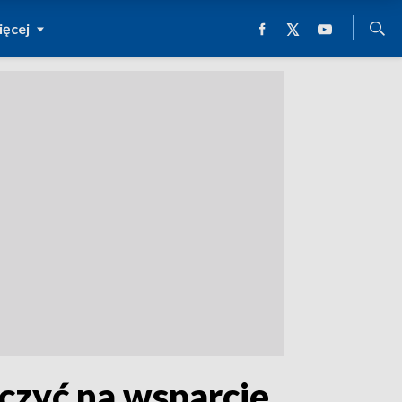
ęcej
zyć na wsparcie