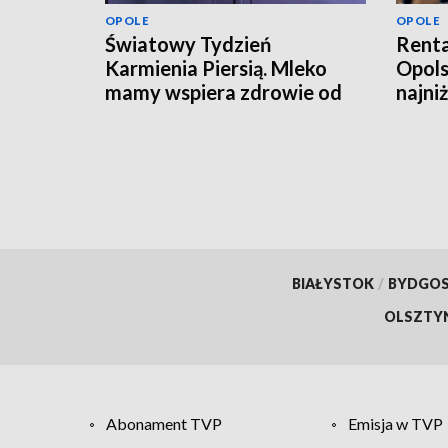
OPOLE
OPOLE
Światowy Tydzień
Renta
Karmienia Piersią. Mleko
Opols
mamy wspiera zdrowie od
najni
pierwszych dni życia
tysią
BIAŁYSTOK
/
BYDGO
OLSZTY
Abonament TVP
Emisja w TVP