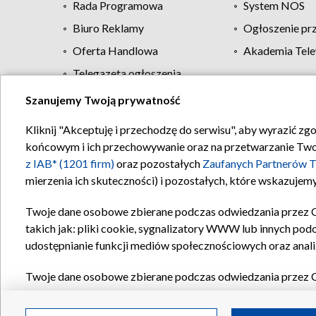
Rada Programowa
System NOS
Biuro Reklamy
Ogłoszenie pr
Oferta Handlowa
Akademia Tele
Telegazeta ogłoszenia
Szanujemy Twoją prywatność
Regulamin TVP
Kliknij "Akceptuję i przechodzę do serwisu", aby wyrazić zg
końcowym i ich przechowywanie oraz na przetwarzanie Twoich
z IAB* (1201 firm)
oraz pozostałych
Zaufanych Partnerów T
mierzenia ich skuteczności) i pozostałych, które wskazujemy
Twoje dane osobowe zbierane podczas odwiedzania przez 
takich jak: pliki cookie, sygnalizatory WWW lub innych pod
udostępnianie funkcji mediów społecznościowych oraz anali
Twoje dane osobowe zbierane podczas odwiedzania przez 
plików cookie, informacje o Twoich wyszukiwaniach w serwi
Partnerów TVP
dla realizacji następujących celów i funkc