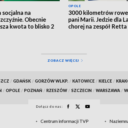
OPOLE
 socjalna na
3000 kilometrów row
zczyźnie. Obecnie
pani Marii. Jedzie dla L
ższa kwota to blisko 2
chorej na zespół Retta
ce złotych
ZOBACZ WIĘCEJ
SZCZ
/
GDAŃSK
/
GORZÓW WLKP.
/
KATOWICE
/
KIELCE
/
KRA
N
/
OPOLE
/
POZNAŃ
/
RZESZÓW
/
SZCZECIN
/
WARSZAWA
/
W
Dołącz do nas:
Centrum informacji TVP
Naziemna