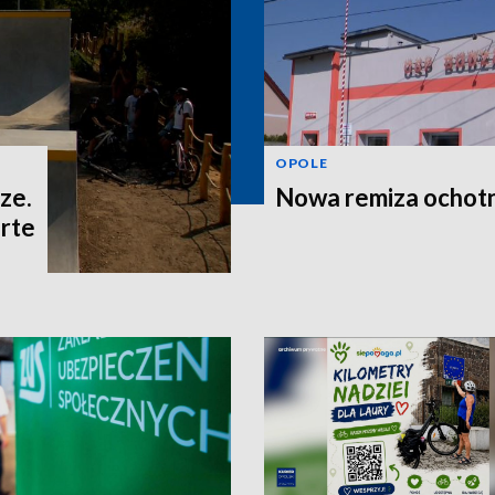
OPOLE
ze.
Nowa remiza ochot
rte