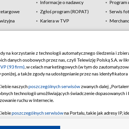
Informacje o nadawcy
Program d
zetargowe
Zgłoś program (ROPAT)
Serwis fo
wizyjna
Kariera w TVP
Merchandi
Polityka prywatności
Moje zgody
Pomoc
Biuro re
ody na korzystanie z technologii automatycznego śledzenia i zbie
 danych osobowych przez nas, czyli Telewizję Polską S.A. w likw
VP (93 firm)
, w celach marketingowych (w tym do zautomatyzow
 poniżej, a także zgody na udostępnianie przez nas identyfikator
Ciebie naszych
poszczególnych serwisów
zwanych dalej „Portalem
obnych technologii umożliwiających świadczenie dopasowanych i be
zowanie ruchu w Internecie.
Ciebie
poszczególnych serwisów
na Portalu, takie jak adresy IP, 
sach Portalu czy historia odwiedzin będą przetwarzane przez TV
ji: przechowywania informacji na urządzeniu lub dostęp do nich,
©2026 Telewizja Polska S.A. w likwidacji