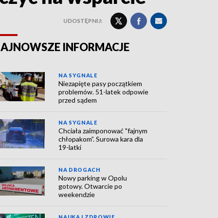
UDOSTĘPNIJ:
AJNOWSZE INFORMACJE
NA SYGNALE
Niezapięte pasy początkiem
problemów. 51-latek odpowie
przed sądem
NA SYGNALE
Chciała zaimponować "fajnym
chłopakom”. Surowa kara dla
19-latki
NA DROGACH
Nowy parking w Opolu
gotowy. Otwarcie po
weekendzie
NAUKA I ZDROWIE