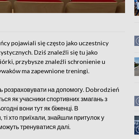
cy pojawiali się często jako uczestnicy
tycznych. Dziś znaleźli się tu jako
rki, przybysze znaleźli schronienie u
ywaków ma zapewnione treningi.
ть розраховувати на допомогу. Dobrodzień
ються як учасники спортивних змагань з
годні вони тут як біженці. В
 ті хто приїхали, знайшли притулок у
можуть тренуватися далі.