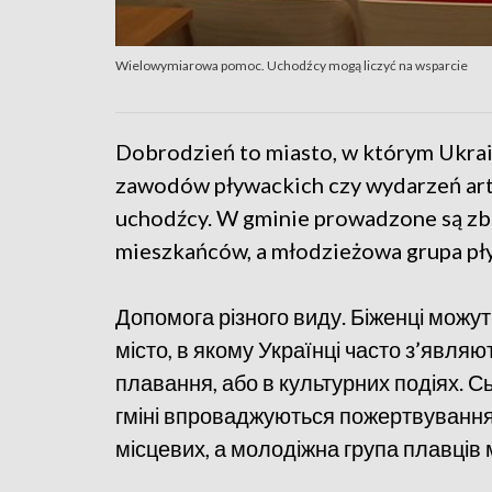
Wielowymiarowa pomoc. Uchodźcy mogą liczyć na wsparcie
Dobrodzień to miasto, w którym Ukraiń
zawodów pływackich czy wydarzeń artys
uchodźcy. W gminie prowadzone są zbió
mieszkańców, a młodzieżowa grupa pł
Допомога різного виду. Біженці можу
місто, в якому Українці часто з’явля
плавання, або в культурних подіях. Сьо
гміні впроваджуються пожертвування,
місцевих, а молодіжна група плавців 