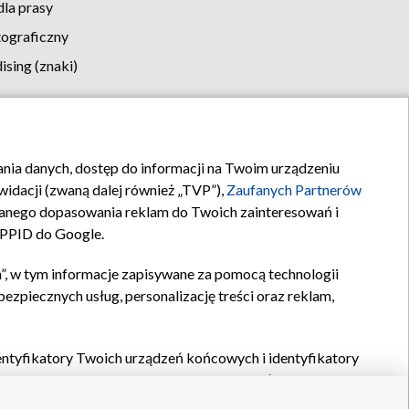
la prasy
tograficzny
sing (znaki)
klamy
Kontakt
rania danych, dostęp do informacji na Twoim urządzeniu
idacji (zwaną dalej również „TVP”),
Zaufanych Partnerów
anego dopasowania reklam do Twoich zainteresowań i
a PPID do Google.
”, w tym informacje zapisywane za pomocą technologii
zpiecznych usług, personalizację treści oraz reklam,
identyfikatory Twoich urządzeń końcowych i identyfikatory
P,
Zaufanych Partnerów z IAB
oraz pozostałych
Zaufanych
 wyboru podstawowych reklam, wyboru spersonalizowanych