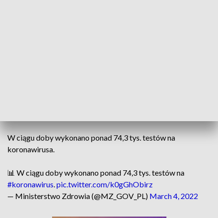
W szpitalach przebywa 10 423 pacjentów z COVID-19, w
tym 656 chorych podłączonych do respiratorów – podało w
piątek Ministerstwo Zdrowia. Dla pacjentów z COVID-19
przygotowano 23 555 łóżek i 2 034 respiratorów.
Resort zdrowia przekazał, że na kwarantannie przebywa 79
932 osoby. MZ poinformowało też, że wyzdrowiało dotąd 5
110 017 zakażonych.
W ciągu doby wykonano ponad 74,3 tys. testów na
koronawirusa.
📊 W ciągu doby wykonano ponad 74,3 tys. testów na
#koronawirus
.
pic.twitter.com/k0gGhObirz
— Ministerstwo Zdrowia (@MZ_GOV_PL)
March 4, 2022