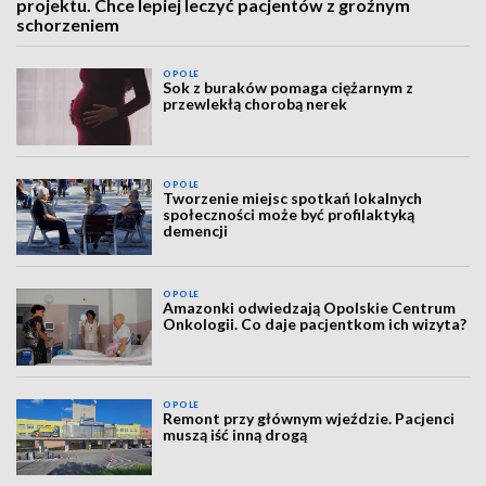
projektu. Chce lepiej leczyć pacjentów z groźnym
schorzeniem
OPOLE
Sok z buraków pomaga ciężarnym z
przewlekłą chorobą nerek
OPOLE
Tworzenie miejsc spotkań lokalnych
społeczności może być profilaktyką
demencji
OPOLE
Amazonki odwiedzają Opolskie Centrum
Onkologii. Co daje pacjentkom ich wizyta?
OPOLE
Remont przy głównym wjeździe. Pacjenci
muszą iść inną drogą