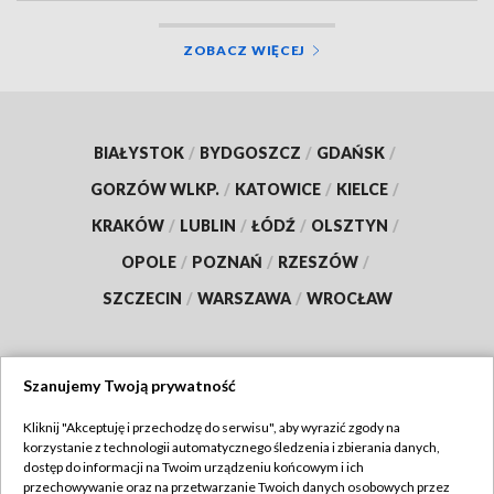
ZOBACZ WIĘCEJ
BIAŁYSTOK
/
BYDGOSZCZ
/
GDAŃSK
/
GORZÓW WLKP.
/
KATOWICE
/
KIELCE
/
KRAKÓW
/
LUBLIN
/
ŁÓDŹ
/
OLSZTYN
/
OPOLE
/
POZNAŃ
/
RZESZÓW
/
SZCZECIN
/
WARSZAWA
/
WROCŁAW
Szanujemy Twoją prywatność
Dołącz do nas:
Kliknij "Akceptuję i przechodzę do serwisu", aby wyrazić zgody na
korzystanie z technologii automatycznego śledzenia i zbierania danych,
TVP
dostęp do informacji na Twoim urządzeniu końcowym i ich
Abonament TVP
przechowywanie oraz na przetwarzanie Twoich danych osobowych przez
Regulamin TVP