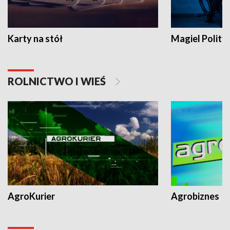
Karty na stół
Magiel Polity
ROLNICTWO I WIEŚ
AgroKurier
Agrobiznes