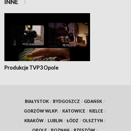
INNE
Produkcje TVP3 Opole
BIAŁYSTOK
/
BYDGOSZCZ
/
GDAŃSK
/
GORZÓW WLKP.
/
KATOWICE
/
KIELCE
/
KRAKÓW
/
LUBLIN
/
ŁÓDŹ
/
OLSZTYN
/
OPOLE
/
POZNAŃ
/
RZESZÓW
/