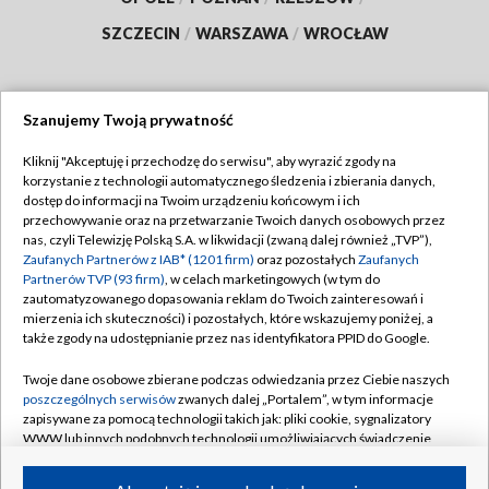
SZCZECIN
/
WARSZAWA
/
WROCŁAW
Szanujemy Twoją prywatność
Dołącz do nas:
Kliknij "Akceptuję i przechodzę do serwisu", aby wyrazić zgody na
korzystanie z technologii automatycznego śledzenia i zbierania danych,
TVP
dostęp do informacji na Twoim urządzeniu końcowym i ich
Abonament TVP
przechowywanie oraz na przetwarzanie Twoich danych osobowych przez
Regulamin TVP
nas, czyli Telewizję Polską S.A. w likwidacji (zwaną dalej również „TVP”),
Emisja w TVP
Zaufanych Partnerów z IAB* (1201 firm)
oraz pozostałych
Zaufanych
Polityka prywatności
Partnerów TVP (93 firm)
, w celach marketingowych (w tym do
Centrum informacji TVP
Moje zgody
zautomatyzowanego dopasowania reklam do Twoich zainteresowań i
mierzenia ich skuteczności) i pozostałych, które wskazujemy poniżej, a
Naziemna Telewizja Cyfrowa
Pomoc
także zgody na udostępnianie przez nas identyfikatora PPID do Google.
Sklep TVP
Biuro reklamy
Twoje dane osobowe zbierane podczas odwiedzania przez Ciebie naszych
Rada Programowa
poszczególnych serwisów
zwanych dalej „Portalem”, w tym informacje
Kontakt
zapisywane za pomocą technologii takich jak: pliki cookie, sygnalizatory
System NOS
WWW lub innych podobnych technologii umożliwiających świadczenie
dopasowanych i bezpiecznych usług, personalizację treści oraz reklam,
Informacje o nadawcy
Kanały
udostępnianie funkcji mediów społecznościowych oraz analizowanie