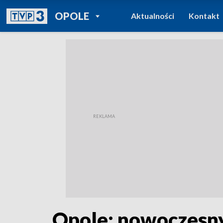
POWRÓT DO
OPOLE
Aktualności
Kontakt
TVP REGIONY
Opole: nowoczesny