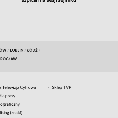
KÓW
/
LUBLIN
/
ŁÓDŹ
/
ROCŁAW
 Telewizja Cyfrowa
Sklep TVP
la prasy
tograficzny
sing (znaki)