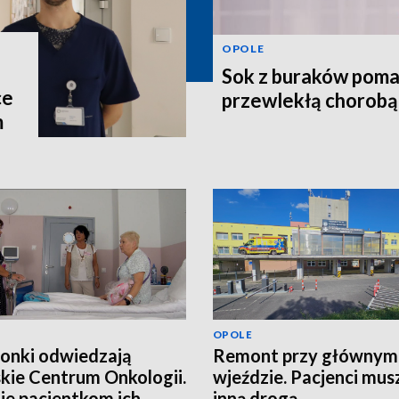
OPOLE
Sok z buraków poma
ce
przewlekłą chorobą
m
OPOLE
onki odwiedzają
Remont przy głównym
kie Centrum Onkologii.
wjeździe. Pacjenci musz
je pacjentkom ich
inną drogą