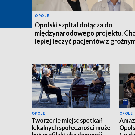
OPOLE
Opolski szpital dołącza do
międzynarodowego projektu. Ch
lepiej leczyć pacjentów z groźny
schorzeniem
OPOLE
OPOLE
Tworzenie miejsc spotkań
Amaz
lokalnych społeczności może
Opols
być profilaktyką demencji
Co da