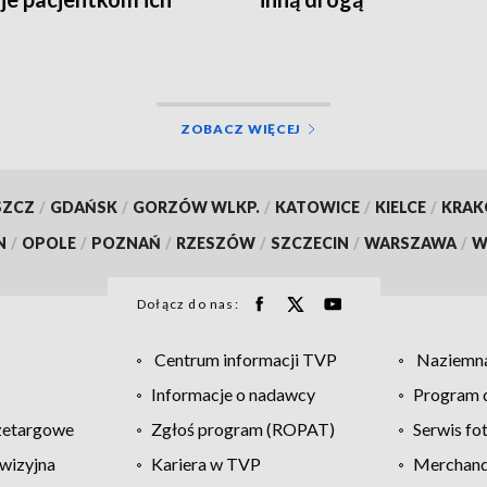
a?
ZOBACZ WIĘCEJ
SZCZ
/
GDAŃSK
/
GORZÓW WLKP.
/
KATOWICE
/
KIELCE
/
KRA
N
/
OPOLE
/
POZNAŃ
/
RZESZÓW
/
SZCZECIN
/
WARSZAWA
/
W
Dołącz do nas:
Centrum informacji TVP
Naziemna
Informacje o nadawcy
Program d
zetargowe
Zgłoś program (ROPAT)
Serwis fo
wizyjna
Kariera w TVP
Merchandi