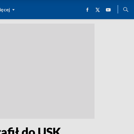
ęcej
afił do USK