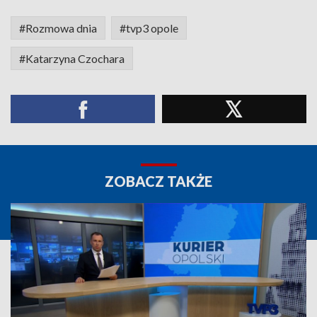
#Rozmowa dnia
#tvp3 opole
#Katarzyna Czochara
ZOBACZ TAKŻE