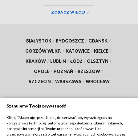
ZOBACZ WIĘCEJ
BIAŁYSTOK
/
BYDGOSZCZ
/
GDAŃSK
/
GORZÓW WLKP.
/
KATOWICE
/
KIELCE
/
KRAKÓW
/
LUBLIN
/
ŁÓDŹ
/
OLSZTYN
/
OPOLE
/
POZNAŃ
/
RZESZÓW
/
SZCZECIN
/
WARSZAWA
/
WROCŁAW
Szanujemy Twoją prywatność
Dołącz do nas:
Kliknij "Akceptuję i przechodzę do serwisu", aby wyrazić zgody na
korzystanie z technologii automatycznego śledzenia i zbierania danych,
TVP
dostęp do informacji na Twoim urządzeniu końcowym i ich
Abonament TVP
przechowywanie oraz na przetwarzanie Twoich danych osobowych przez
Regulamin TVP