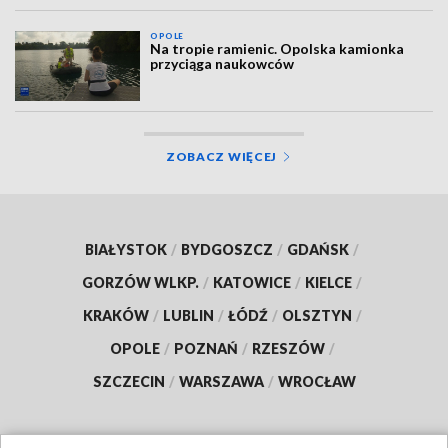
OPOLE
Na tropie ramienic. Opolska kamionka
przyciąga naukowców
ZOBACZ WIĘCEJ
BIAŁYSTOK
/
BYDGOSZCZ
/
GDAŃSK
/
GORZÓW WLKP.
/
KATOWICE
/
KIELCE
/
KRAKÓW
/
LUBLIN
/
ŁÓDŹ
/
OLSZTYN
/
OPOLE
/
POZNAŃ
/
RZESZÓW
/
SZCZECIN
/
WARSZAWA
/
WROCŁAW