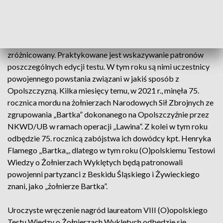
odpowiedzi.
10 pytań będzie ogólnych, natomiast zbiór 20 pytań będzie
dotyczył patrona edycji. Poziom trudności pytań będzie
zróżnicowany. Praktykowane jest wskazywanie patronów
poszczególnych edycji testu. W tym roku są nimi uczestnicy
powojennego powstania związani w jakiś sposób z
Opolszczyzną. Kilka miesięcy temu, w 2021 r., minęła 75.
rocznica mordu na żołnierzach Narodowych Sił Zbrojnych ze
zgrupowania „Bartka” dokonanego na Opolszczyźnie przez
NKWD/UB w ramach operacji „Lawina”. Z kolei w tym roku
odbędzie 75. rocznicą zabójstwa ich dowódcy kpt. Henryka
Flamego „Bartka„, dlatego w tym roku (O)polskiemu Testowi
Wiedzy o Żołnierzach Wyklętych będą patronowali
powojenni partyzanci z Beskidu Śląskiego i Żywieckiego
znani, jako „żołnierze Bartka”.
Uroczyste wręczenie nagród laureatom VIII (O)opolskiego
Testu Wiedzy o Żołnierzach Wyklętych odbędzie się