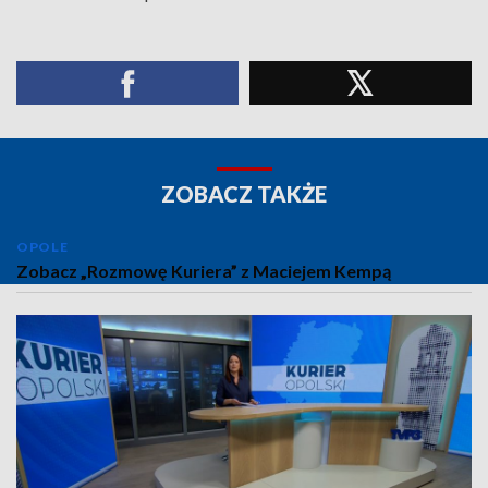
ZOBACZ TAKŻE
OPOLE
Zobacz „Rozmowę Kuriera” z Maciejem Kempą