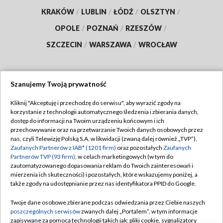
KRAKÓW
/
LUBLIN
/
ŁÓDŹ
/
OLSZTYN
/
OPOLE
/
POZNAŃ
/
RZESZÓW
/
SZCZECIN
/
WARSZAWA
/
WROCŁAW
Szanujemy Twoją prywatność
Dołącz do nas:
Kliknij "Akceptuję i przechodzę do serwisu", aby wyrazić zgody na
korzystanie z technologii automatycznego śledzenia i zbierania danych,
TVP
dostęp do informacji na Twoim urządzeniu końcowym i ich
Abonament TVP
przechowywanie oraz na przetwarzanie Twoich danych osobowych przez
Regulamin TVP
nas, czyli Telewizję Polską S.A. w likwidacji (zwaną dalej również „TVP”),
Emisja w TVP
Zaufanych Partnerów z IAB* (1201 firm)
oraz pozostałych
Zaufanych
Polityka prywatności
Partnerów TVP (93 firm)
, w celach marketingowych (w tym do
Centrum informacji TVP
Moje zgody
zautomatyzowanego dopasowania reklam do Twoich zainteresowań i
mierzenia ich skuteczności) i pozostałych, które wskazujemy poniżej, a
Naziemna Telewizja Cyfrowa
Pomoc
także zgody na udostępnianie przez nas identyfikatora PPID do Google.
Sklep TVP
Biuro reklamy
Twoje dane osobowe zbierane podczas odwiedzania przez Ciebie naszych
Rada Programowa
poszczególnych serwisów
zwanych dalej „Portalem”, w tym informacje
Kontakt
zapisywane za pomocą technologii takich jak: pliki cookie, sygnalizatory