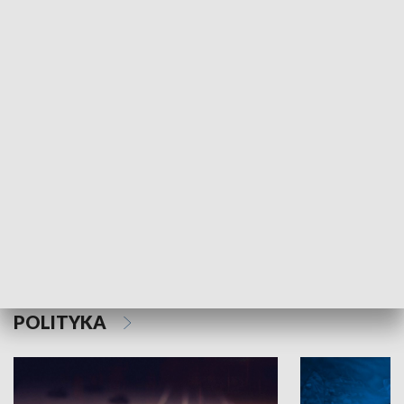
MNIEJSZOŚCI
Schlesien Journal
POLITYKA