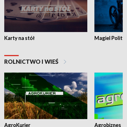
Karty na stół
Magiel Polity
ROLNICTWO I WIEŚ
AgroKurier
Agrobiznes