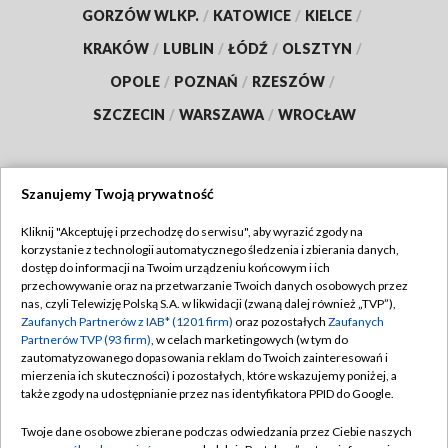
GORZÓW WLKP.
/
KATOWICE
/
KIELCE
/
KRAKÓW
/
LUBLIN
/
ŁÓDŹ
/
OLSZTYN
/
OPOLE
/
POZNAŃ
/
RZESZÓW
/
SZCZECIN
/
WARSZAWA
/
WROCŁAW
Szanujemy Twoją prywatność
Dołącz do nas:
Kliknij "Akceptuję i przechodzę do serwisu", aby wyrazić zgody na
korzystanie z technologii automatycznego śledzenia i zbierania danych,
TVP
dostęp do informacji na Twoim urządzeniu końcowym i ich
Abonament TVP
przechowywanie oraz na przetwarzanie Twoich danych osobowych przez
Regulamin TVP
nas, czyli Telewizję Polską S.A. w likwidacji (zwaną dalej również „TVP”),
Emisja w TVP
Zaufanych Partnerów z IAB* (1201 firm)
oraz pozostałych
Zaufanych
Polityka prywatności
Partnerów TVP (93 firm)
, w celach marketingowych (w tym do
Centrum informacji TVP
Moje zgody
zautomatyzowanego dopasowania reklam do Twoich zainteresowań i
mierzenia ich skuteczności) i pozostałych, które wskazujemy poniżej, a
Naziemna Telewizja Cyfrowa
Pomoc
także zgody na udostępnianie przez nas identyfikatora PPID do Google.
Sklep TVP
Biuro reklamy
Twoje dane osobowe zbierane podczas odwiedzania przez Ciebie naszych
Rada Programowa