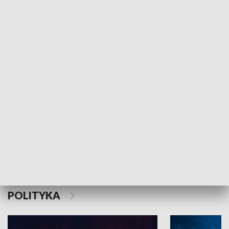
MNIEJSZOŚCI
Schlesien Journal
POLITYKA