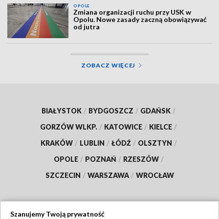
OPOLE
Zmiana organizacji ruchu przy USK w
Opolu. Nowe zasady zaczną obowiązywać
od jutra
ZOBACZ WIĘCEJ
BIAŁYSTOK
/
BYDGOSZCZ
/
GDAŃSK
/
GORZÓW WLKP.
/
KATOWICE
/
KIELCE
/
KRAKÓW
/
LUBLIN
/
ŁÓDŹ
/
OLSZTYN
/
OPOLE
/
POZNAŃ
/
RZESZÓW
/
SZCZECIN
/
WARSZAWA
/
WROCŁAW
Szanujemy Twoją prywatność