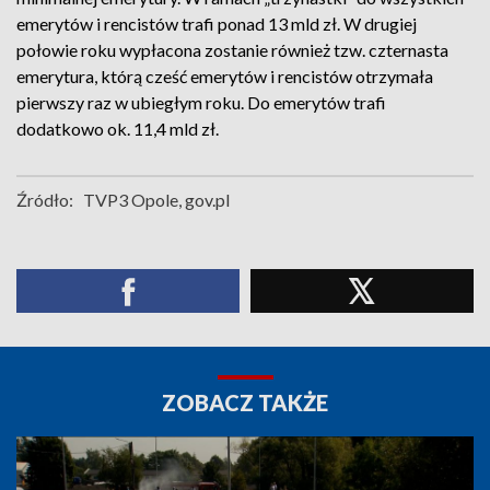
emerytów i rencistów trafi ponad 13 mld zł. W drugiej
połowie roku wypłacona zostanie również tzw. czternasta
emerytura, którą cześć emerytów i rencistów otrzymała
pierwszy raz w ubiegłym roku. Do emerytów trafi
dodatkowo ok. 11,4 mld zł.
Źródło:
TVP3 Opole, gov.pl
ZOBACZ TAKŻE