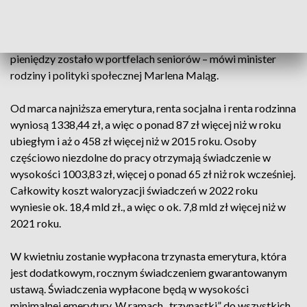
wprowadzonemu w życiu dodatkowi osłonowemu, sytuacja
finansowa emerytów i rencistów – w okresie wzrostu cen –
będzie lepiej zabezpieczona. Zależało nam na tym, by więcej
pieniędzy zostało w portfelach seniorów – mówi minister
rodziny i polityki społecznej Marlena Maląg.
Od marca najniższa emerytura, renta socjalna i renta rodzinna
wyniosą 1338,44 zł, a więc o ponad 87 zł więcej niż w roku
ubiegłym i aż o 458 zł więcej niż w 2015 roku. Osoby
częściowo niezdolne do pracy otrzymają świadczenie w
wysokości 1003,83 zł, więcej o ponad 65 zł niż rok wcześniej.
Całkowity koszt waloryzacji świadczeń w 2022 roku
wyniesie ok. 18,4 mld zł., a więc o ok. 7,8 mld zł więcej niż w
2021 roku.
W kwietniu zostanie wypłacona trzynasta emerytura, która
jest dodatkowym, rocznym świadczeniem gwarantowanym
ustawą. Świadczenia wypłacone będą w wysokości
minimalnej emerytury. W ramach „trzynastki” do wszystkich