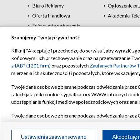
Biuro Reklamy
Ogłoszenie pr
Oferta Handlowa
Akademia Tele
Telegazeta ogłoszenia
Szanujemy Twoją prywatność
Regulamin TVP
Kliknij "Akceptuję i przechodzę do serwisu", aby wyrazić zg
końcowym i ich przechowywanie oraz na przetwarzanie Twoich
z IAB* (1201 firm)
oraz pozostałych
Zaufanych Partnerów T
mierzenia ich skuteczności) i pozostałych, które wskazujemy
Twoje dane osobowe zbierane podczas odwiedzania przez 
takich jak: pliki cookie, sygnalizatory WWW lub innych pod
udostępnianie funkcji mediów społecznościowych oraz anali
Twoje dane osobowe zbierane podczas odwiedzania przez 
plików cookie, informacje o Twoich wyszukiwaniach w serwi
Partnerów TVP
dla realizacji następujących celów i funkc
Ustawienia zaawansowane
Akceptuję i
reklam, tworzenia profilu spersonalizowanych reklam, tworz