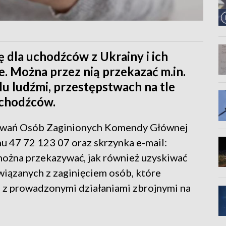
ę dla uchodźców z Ukrainy i ich
. Można przez nią przekazać m.in.
u ludźmi, przestępstwach na tle
uchodźców.
kiwań Osób Zaginionych Komendy Głównej
onu 47 72 123 07 oraz skrzynka e-mail:
można przekazywać, jak również uzyskiwać
wiązanych z zaginięciem osób, które
u z prowadzonymi działaniami zbrojnymi na