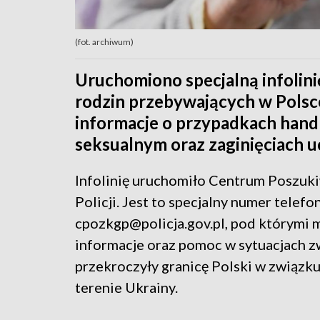
(fot. archiwum)
Uruchomiono specjalną infolini
rodzin przebywających w Polsce
informacje o przypadkach handl
seksualnym oraz zaginięciach 
Infolinię uruchomiło Centrum Poszu
Policji. Jest to specjalny numer telef
cpozkgp@policja.gov.pl, pod którymi 
informacje oraz pomoc w sytuacjach z
przekroczyły granicę Polski w związk
terenie Ukrainy.