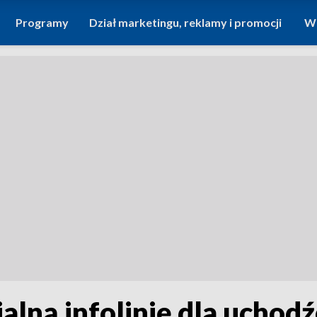
Programy
Dział marketingu, reklamy i promocji
Wi
lną infolinię dla uchod