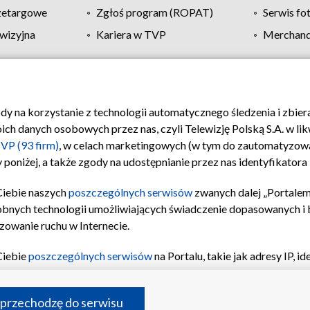
zetargowe
Zgłoś program (ROPAT)
Serwis fo
wizyjna
Kariera w TVP
Merchandi
Polityka prywatności
Moje zgody
Pomoc
Biuro re
ody na korzystanie z technologii automatycznego śledzenia i zbie
 danych osobowych przez nas, czyli Telewizję Polską S.A. w likw
VP (93 firm)
, w celach marketingowych (w tym do zautomatyzow
 poniżej, a także zgody na udostępnianie przez nas identyfikator
Ciebie naszych
poszczególnych serwisów
zwanych dalej „Portalem
obnych technologii umożliwiających świadczenie dopasowanych i be
zowanie ruchu w Internecie.
Ciebie
poszczególnych serwisów
na Portalu, takie jak adresy IP, 
sach Portalu czy historia odwiedzin będą przetwarzane przez TV
ji: przechowywania informacji na urządzeniu lub dostęp do nich,
©2026 Telewizja Polska S.A. w likwidacji
 przechodzę do serwisu
enia profilu spersonalizowanych treści, wyboru spersonalizowany