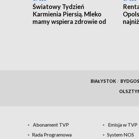
Światowy Tydzień
Renta
Karmienia Piersią. Mleko
Opols
mamy wspiera zdrowie od
najni
pierwszych dni życia
tysią
BIAŁYSTOK
/
BYDGO
OLSZTY
Abonament TVP
Emisja w TVP
Rada Programowa
System NOS