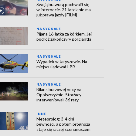
Swoją brawurą pochwalił się
w internecie. 21-latek nie ma
już prawa jazdy [FILM]
NA SYGNALE
Pijana 16-latka za kółkiem. Jej
podróż zakończyły policjantki
NA SYGNALE
Wypadek w Jaryszowie. Na
miejscu lądował LPR
NA SYGNALE
Bilans burzowej nocy na
Opolszczyźnie. Strażacy
interweniowali 36 razy
INNE
Meteorolog: 3-4 dni
pewności, a potem prognoza
staje się raczej scenariuszem