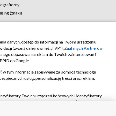
tograficzny
sing (znaki)
klamy
Kontakt
rania danych, dostęp do informacji na Twoim urządzeniu
idacji (zwaną dalej również „TVP”),
Zaufanych Partnerów
anego dopasowania reklam do Twoich zainteresowań i
a PPID do Google.
”, w tym informacje zapisywane za pomocą technologii
zpiecznych usług, personalizację treści oraz reklam,
identyfikatory Twoich urządzeń końcowych i identyfikatory
P,
Zaufanych Partnerów z IAB
oraz pozostałych
Zaufanych
 wyboru podstawowych reklam, wyboru spersonalizowanych
ch treści, pomiaru wydajności reklam, pomiaru wydajności