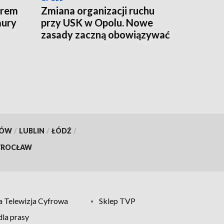
erem
Zmiana organizacji ruchu
aury
przy USK w Opolu. Nowe
zasady zaczną obowiązywać
od jutra
KÓW
/
LUBLIN
/
ŁÓDŹ
/
ROCŁAW
 Telewizja Cyfrowa
Sklep TVP
la prasy