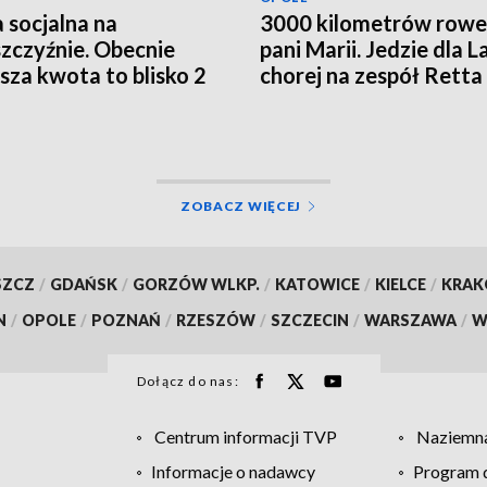
 socjalna na
3000 kilometrów row
zczyźnie. Obecnie
pani Marii. Jedzie dla L
ższa kwota to blisko 2
chorej na zespół Retta
ce złotych
ZOBACZ WIĘCEJ
SZCZ
/
GDAŃSK
/
GORZÓW WLKP.
/
KATOWICE
/
KIELCE
/
KRA
N
/
OPOLE
/
POZNAŃ
/
RZESZÓW
/
SZCZECIN
/
WARSZAWA
/
W
Dołącz do nas:
Centrum informacji TVP
Naziemna
Informacje o nadawcy
Program d