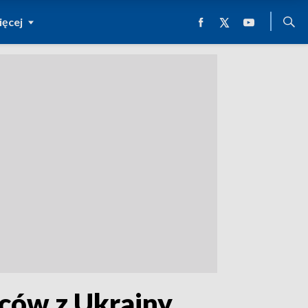
ęcej
źców z Ukrainy