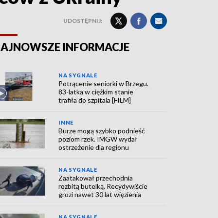
UDOSTĘPNIJ:
AJNOWSZE INFORMACJE
NA SYGNALE
Potrącenie seniorki w Brzegu.
83-latka w ciężkim stanie
trafiła do szpitala [FILM]
INNE
Burze mogą szybko podnieść
poziom rzek. IMGW wydał
ostrzeżenie dla regionu
NA SYGNALE
Zaatakował przechodnia
rozbitą butelką. Recydywiście
grozi nawet 30 lat więzienia
NA SYGNALE