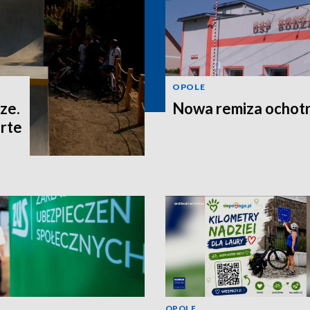
OPOLE
ze.
Nowa remiza ochot
rte
OPOLE