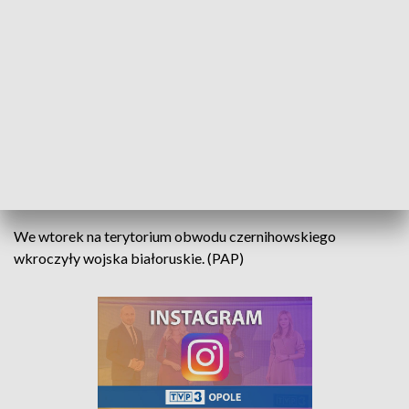
opancerzony – 150 tys. hrywien (około 21 tys. złotych – przy.
red.); za bojowy wóz piechoty – 200 tys. hrywien (około 28
tys. złotych); czołg – 250 tys. hrywien (35 tys. złotych);
schwytanie lub zabicie faszystowskiego okupanta 300
dolarów amerykańskich (1200 złotych) za każdego" -
powiedział Atroszenko.
Włodarz Czernihowa wezwał również mieszkańców do
organizowania się i pomocy w obronie miasta.
We wtorek na terytorium obwodu czernihowskiego
wkroczyły wojska białoruskie. (PAP)