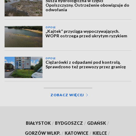
Susza hydrologiczna w części
Opolszczyzny. Ostrzeżenie obowiązuje do
odwołania
OPOLE
„Kajtek” przyciąga wypoczywających.
WOPR ostrzega przed ukrytym ryzykiem
OPOLE
Ciężarówki z odpadami pod kontrolą.
Sprawdzono też przewozy przez granicę
ZOBACZ WIĘCEJ
BIAŁYSTOK
/
BYDGOSZCZ
/
GDAŃSK
/
GORZÓW WLKP.
/
KATOWICE
/
KIELCE
/