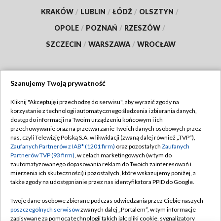
KRAKÓW
/
LUBLIN
/
ŁÓDŹ
/
OLSZTYN
/
OPOLE
/
POZNAŃ
/
RZESZÓW
/
SZCZECIN
/
WARSZAWA
/
WROCŁAW
Szanujemy Twoją prywatność
Dołącz do nas:
Kliknij "Akceptuję i przechodzę do serwisu", aby wyrazić zgody na
korzystanie z technologii automatycznego śledzenia i zbierania danych,
TVP
dostęp do informacji na Twoim urządzeniu końcowym i ich
Abonament TVP
przechowywanie oraz na przetwarzanie Twoich danych osobowych przez
Regulamin TVP
nas, czyli Telewizję Polską S.A. w likwidacji (zwaną dalej również „TVP”),
Emisja w TVP
Zaufanych Partnerów z IAB* (1201 firm)
oraz pozostałych
Zaufanych
Polityka prywatności
Partnerów TVP (93 firm)
, w celach marketingowych (w tym do
Centrum informacji TVP
Moje zgody
zautomatyzowanego dopasowania reklam do Twoich zainteresowań i
mierzenia ich skuteczności) i pozostałych, które wskazujemy poniżej, a
Naziemna Telewizja Cyfrowa
Pomoc
także zgody na udostępnianie przez nas identyfikatora PPID do Google.
Sklep TVP
Biuro reklamy
Twoje dane osobowe zbierane podczas odwiedzania przez Ciebie naszych
Rada Programowa
poszczególnych serwisów
zwanych dalej „Portalem”, w tym informacje
Kontakt
zapisywane za pomocą technologii takich jak: pliki cookie, sygnalizatory