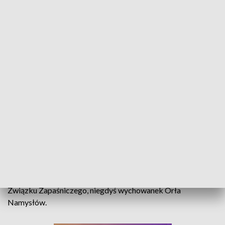
czwartek, 10 marca. Tego dnia zaplanowano walki
eliminacyjne oraz półfinały. Dzień później odbędą się
repasaże oraz walki o medale.
Podczas ubiegłorocznych Mistrzostw Europy w tej samej
kategorii wiekowej Ciunek w Skopje wywalczyła brązowy
medal. Ponadto ma na koncie brązowy medal Mistrzostw
Świata do lat 20 z 2019 roku.
Ewelina Ciunek nie będzie jednak jedyną reprezentantką
namysłowskiego klubu i naszego regionu podczas
czempionatu w Płowdiwie. Kierownikiem reprezentacji na te
zawody wybrany został Dariusz Stępień, prezes Opolskiego
Związku Zapaśniczego, niegdyś wychowanek Orła
Namysłów.