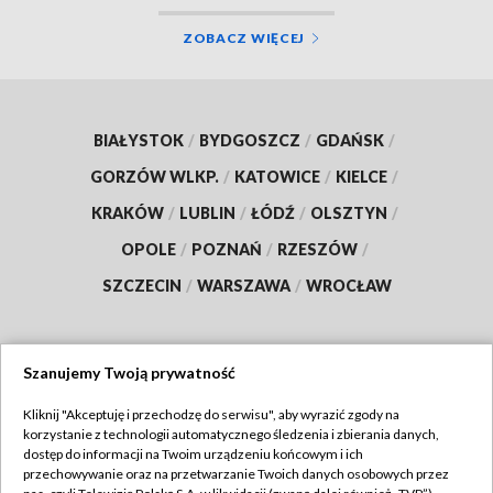
ZOBACZ WIĘCEJ
BIAŁYSTOK
/
BYDGOSZCZ
/
GDAŃSK
/
GORZÓW WLKP.
/
KATOWICE
/
KIELCE
/
KRAKÓW
/
LUBLIN
/
ŁÓDŹ
/
OLSZTYN
/
OPOLE
/
POZNAŃ
/
RZESZÓW
/
SZCZECIN
/
WARSZAWA
/
WROCŁAW
Szanujemy Twoją prywatność
Dołącz do nas:
Kliknij "Akceptuję i przechodzę do serwisu", aby wyrazić zgody na
korzystanie z technologii automatycznego śledzenia i zbierania danych,
TVP
dostęp do informacji na Twoim urządzeniu końcowym i ich
Abonament TVP
przechowywanie oraz na przetwarzanie Twoich danych osobowych przez
Regulamin TVP