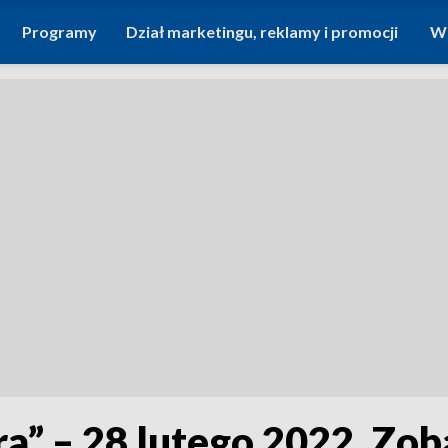
Programy
Dział marketingu, reklamy i promocji
Wi
ra” – 28 lutego 2022. Zo