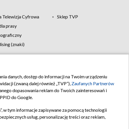
 Telewizja Cyfrowa
Sklep TVP
la prasy
tograficzny
sing (znaki)
klamy
Kontakt
rania danych, dostęp do informacji na Twoim urządzeniu
idacji (zwaną dalej również „TVP”),
Zaufanych Partnerów
anego dopasowania reklam do Twoich zainteresowań i
a PPID do Google.
”, w tym informacje zapisywane za pomocą technologii
zpiecznych usług, personalizację treści oraz reklam,