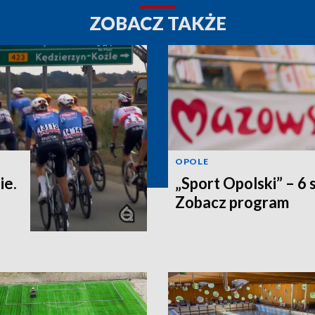
ZOBACZ TAKŻE
OPOLE
ie.
„Sport Opolski” – 6 
Zobacz program