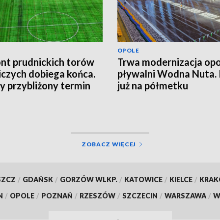
OPOLE
t prudnickich torów
Trwa modernizacja opo
iczych dobiega końca.
pływalni Wodna Nuta.
 przybliżony termin
już na półmetku
cia obiektu
ZOBACZ WIĘCEJ
SZCZ
/
GDAŃSK
/
GORZÓW WLKP.
/
KATOWICE
/
KIELCE
/
KRA
N
/
OPOLE
/
POZNAŃ
/
RZESZÓW
/
SZCZECIN
/
WARSZAWA
/
W