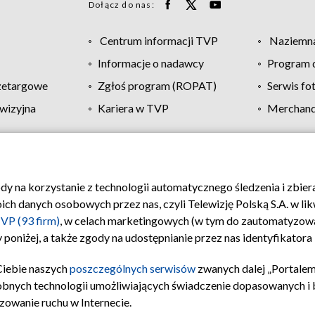
Dołącz do nas:
Centrum informacji TVP
Naziemna
Informacje o nadawcy
Program d
zetargowe
Zgłoś program (ROPAT)
Serwis fo
wizyjna
Kariera w TVP
Merchandi
Polityka prywatności
Moje zgody
Pomoc
Biuro re
ody na korzystanie z technologii automatycznego śledzenia i zbie
 danych osobowych przez nas, czyli Telewizję Polską S.A. w likw
VP (93 firm)
, w celach marketingowych (w tym do zautomatyzow
 poniżej, a także zgody na udostępnianie przez nas identyfikator
Ciebie naszych
poszczególnych serwisów
zwanych dalej „Portalem
obnych technologii umożliwiających świadczenie dopasowanych i be
zowanie ruchu w Internecie.