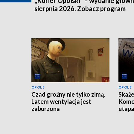
„Kurier Opolski” – wydanie główn
sierpnia 2026. Zobacz program
OPOLE
OPOLE
Czad groźny nie tylko zimą.
Skaże
Latem wentylacja jest
Komo
zaburzona
etap