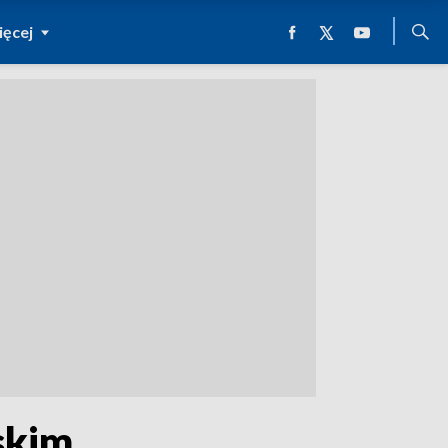
ęcej
skim