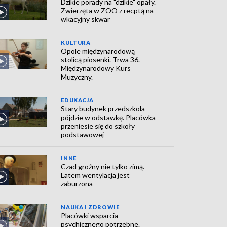
Dzikie porady na "dzikie" opały.
Zwierzęta w ZOO z recptą na
wkacyjny skwar
KULTURA
Opole międzynarodową
stolicą piosenki. Trwa 36.
Międzynarodowy Kurs
Muzyczny.
EDUKACJA
Stary budynek przedszkola
pójdzie w odstawkę. Placówka
przeniesie się do szkoły
podstawowej
INNE
Czad groźny nie tylko zimą.
Latem wentylacja jest
zaburzona
NAUKA I ZDROWIE
Placówki wsparcia
psychicznego potrzebne.