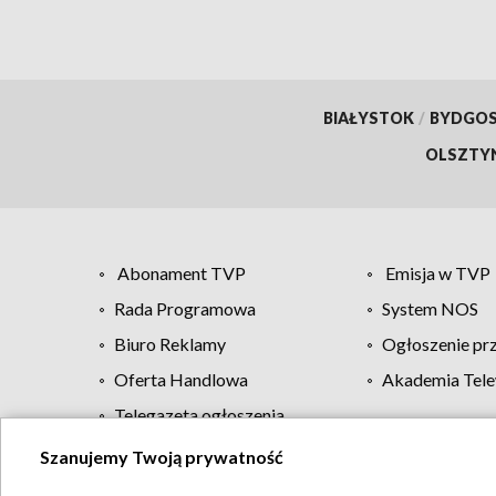
BIAŁYSTOK
/
BYDGO
OLSZTY
Abonament TVP
Emisja w TVP
Rada Programowa
System NOS
Biuro Reklamy
Ogłoszenie pr
Oferta Handlowa
Akademia Tele
Telegazeta ogłoszenia
Szanujemy Twoją prywatność
Regulamin TVP