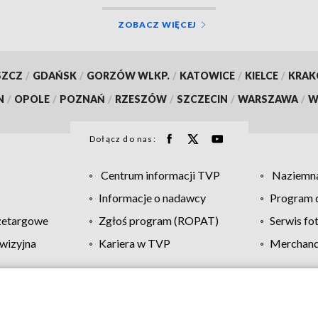
ZOBACZ WIĘCEJ
SZCZ
/
GDAŃSK
/
GORZÓW WLKP.
/
KATOWICE
/
KIELCE
/
KRA
N
/
OPOLE
/
POZNAŃ
/
RZESZÓW
/
SZCZECIN
/
WARSZAWA
/
W
Dołącz do nas:
Centrum informacji TVP
Naziemna
Informacje o nadawcy
Program d
zetargowe
Zgłoś program (ROPAT)
Serwis fo
wizyjna
Kariera w TVP
Merchandi
Polityka prywatności
Moje zgody
Pomoc
Biuro re