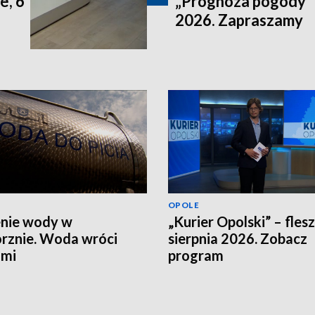
e, 6
„Prognoza pogody” n
2026. Zapraszamy
OPOLE
nie wody w
„Kurier Opolski” – flesz
rznie. Woda wróci
sierpnia 2026. Zobacz
ami
program