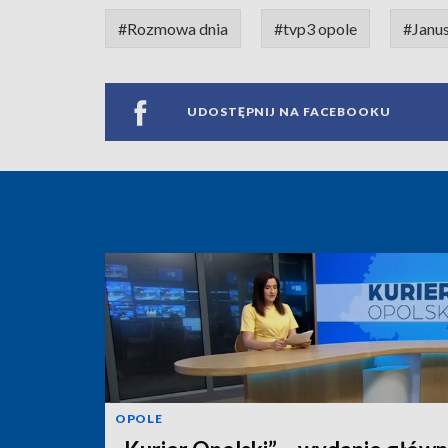
#Rozmowa dnia
#tvp3 opole
#Janu
UDOSTĘPNIJ NA FACEBOOKU
OPOLE