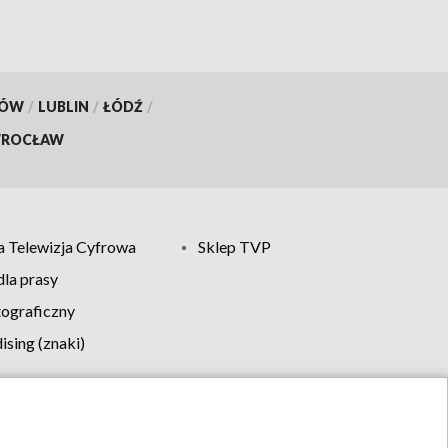
KÓW
/
LUBLIN
/
ŁÓDŹ
/
ROCŁAW
 Telewizja Cyfrowa
Sklep TVP
la prasy
tograficzny
sing (znaki)
klamy
Kontakt