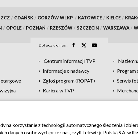
SZCZ
/
GDAŃSK
/
GORZÓW WLKP.
/
KATOWICE
/
KIELCE
/
KRA
N
/
OPOLE
/
POZNAŃ
/
RZESZÓW
/
SZCZECIN
/
WARSZAWA
/
W
Dołącz do nas:
Centrum informacji TVP
Naziemna
Informacje o nadawcy
Program d
zetargowe
Zgłoś program (ROPAT)
Serwis fo
wizyjna
Kariera w TVP
Merchandi
Polityka prywatności
Moje zgody
Pomoc
Biuro re
ody na korzystanie z technologii automatycznego śledzenia i zbie
 danych osobowych przez nas, czyli Telewizję Polską S.A. w likw