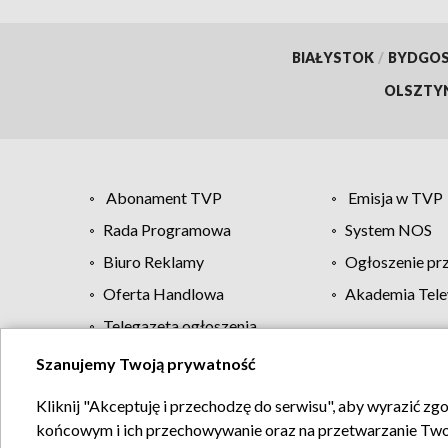
BIAŁYSTOK
/
BYDGO
OLSZTY
Abonament TVP
Emisja w TVP
Rada Programowa
System NOS
Biuro Reklamy
Ogłoszenie pr
Oferta Handlowa
Akademia Tele
Telegazeta ogłoszenia
Szanujemy Twoją prywatność
Regulamin TVP
Kliknij "Akceptuję i przechodzę do serwisu", aby wyrazić zg
końcowym i ich przechowywanie oraz na przetwarzanie Twoich