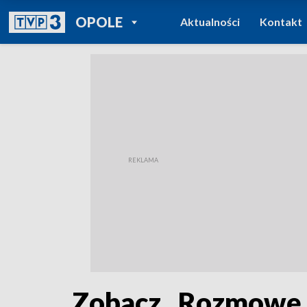
POWRÓT DO
OPOLE
Aktualności
Kontakt
TVP REGIONY
Zobacz „Rozmowę Z