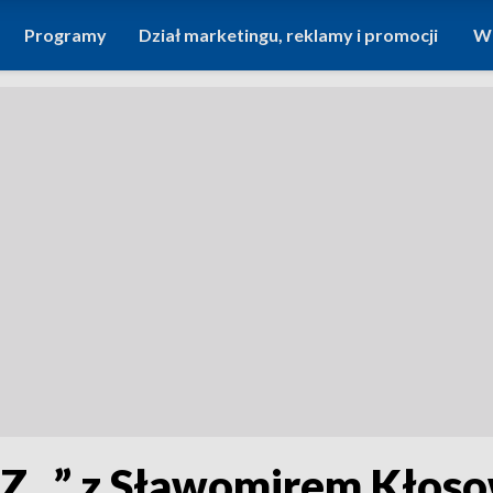
Programy
Dział marketingu, reklamy i promocji
Wi
...” z Sławomirem Kłos