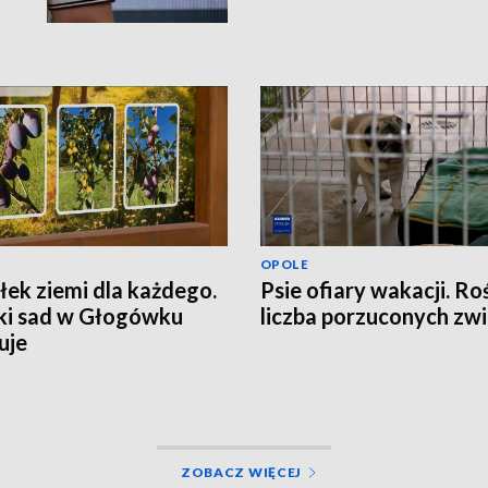
OPOLE
ek ziemi dla każdego.
Psie ofiary wakacji. Ro
ki sad w Głogówku
liczba porzuconych zwi
uje
ZOBACZ WIĘCEJ