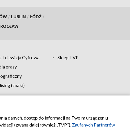
KÓW
/
LUBLIN
/
ŁÓDŹ
/
ROCŁAW
 Telewizja Cyfrowa
Sklep TVP
la prasy
tograficzny
sing (znaki)
klamy
Kontakt
rania danych, dostęp do informacji na Twoim urządzeniu
idacji (zwaną dalej również „TVP”),
Zaufanych Partnerów