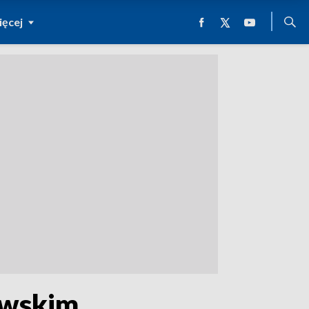
ęcej
owskim