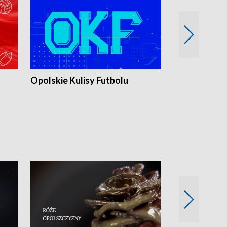
Opolskie Kulisy Futbolu
Złote chwile
sportu