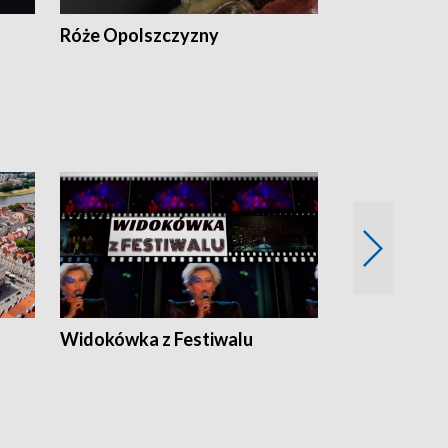
Róże Opolszczyzny
Czas report
Widokówka z Festiwalu
Strefa Kultu