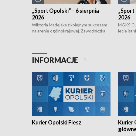
„Sport Opolski” – 6 sierpnia
„Sport 
2026
2026
Wiktoria Madejska z kolejnym sukcesem
MGKS Cuk
na arenie ogólnokrajowej. Zawodniczka
lecie ist
Klubu Kolarskiego Ziemia Brzeska
odbył się
została podwójna Mistrzynią Polski
również o
Juniorów Młodszych w kolarstwie
Otwartyc
torowym.
plażowej
INFORMACJE
meczu Ko
Kurier Opolski Flesz
Kurier 
główn