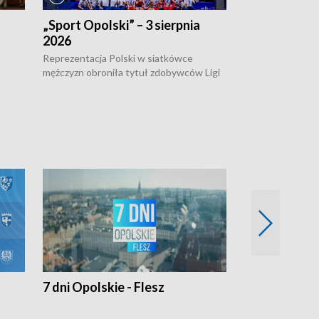
„Sport Opolski” – 3 sierpnia
„Sport Opolsk
2026
Reprezentacja P
mężczyzn w półfi
Reprezentacja Polski w siatkówce
meczu ćwierćfin
mężczyzn obroniła tytuł zdobywców Ligi
Biało-Czerwoni p
w
Narodów. W finale pokonali Amerykanów
Ningbo Ukraińcó
niejów
po tie-breaku. W meczu nie zabrakło
opolskich wątków.
7 dni Opolskie - Flesz
Opolskie o 