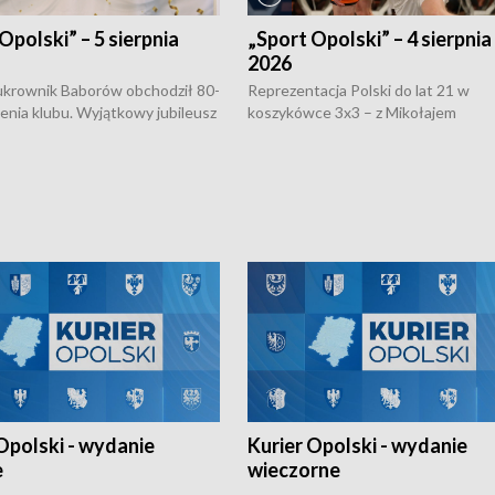
Opolski” – 5 sierpnia
„Sport Opolski” – 4 sierpnia
2026
rownik Baborów obchodził 80-
Reprezentacja Polski do lat 21 w
nienia klubu. Wyjątkowy jubileusz
koszykówce 3x3 – z Mikołajem
 na sportowo. W programie
Kowalczykiem z opolskiego AZS-u 
 turnieju eliminacyjnym
składzie - wygrała dwa z trzech tur
h Mistrzostw w siatkówce
w ramach Ligi Narodów. Rywalizacja
 amatorów w Opolu oraz o
odbyła się w węgierskim Szolnok.
lejarza Opole. Zapraszamy!
Opolski - wydanie
Kurier Opolski - wydanie
e
wieczorne