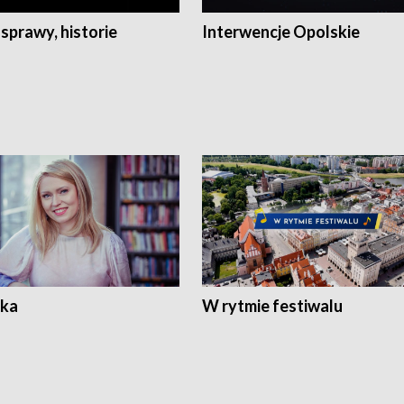
 sprawy, historie
Interwencje Opolskie
ka
W rytmie festiwalu