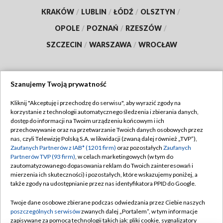
KRAKÓW
/
LUBLIN
/
ŁÓDŹ
/
OLSZTYN
/
OPOLE
/
POZNAŃ
/
RZESZÓW
/
SZCZECIN
/
WARSZAWA
/
WROCŁAW
Szanujemy Twoją prywatność
Dołącz do nas:
Kliknij "Akceptuję i przechodzę do serwisu", aby wyrazić zgody na
korzystanie z technologii automatycznego śledzenia i zbierania danych,
TVP
dostęp do informacji na Twoim urządzeniu końcowym i ich
Abonament TVP
przechowywanie oraz na przetwarzanie Twoich danych osobowych przez
Regulamin TVP
nas, czyli Telewizję Polską S.A. w likwidacji (zwaną dalej również „TVP”),
Emisja w TVP
Zaufanych Partnerów z IAB* (1201 firm)
oraz pozostałych
Zaufanych
Polityka prywatności
Partnerów TVP (93 firm)
, w celach marketingowych (w tym do
Centrum informacji TVP
Moje zgody
zautomatyzowanego dopasowania reklam do Twoich zainteresowań i
mierzenia ich skuteczności) i pozostałych, które wskazujemy poniżej, a
Naziemna Telewizja Cyfrowa
Pomoc
także zgody na udostępnianie przez nas identyfikatora PPID do Google.
Sklep TVP
Biuro reklamy
Twoje dane osobowe zbierane podczas odwiedzania przez Ciebie naszych
Rada Programowa
poszczególnych serwisów
zwanych dalej „Portalem”, w tym informacje
Kontakt
zapisywane za pomocą technologii takich jak: pliki cookie, sygnalizatory