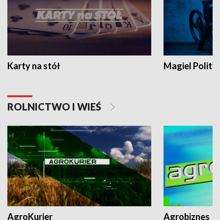
Karty na stół
Magiel Polity
ROLNICTWO I WIEŚ
AgroKurier
Agrobiznes