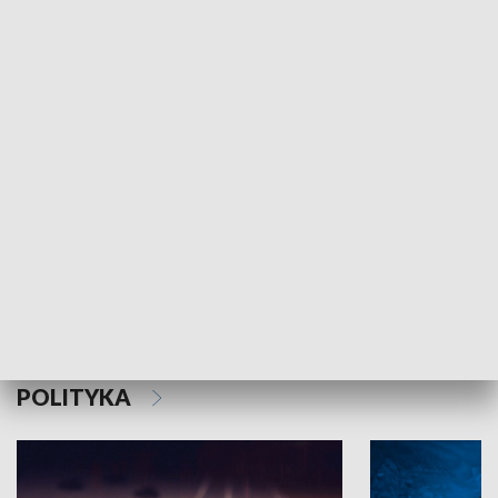
MNIEJSZOŚCI
Schlesien Journal
POLITYKA