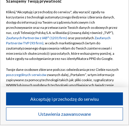
Szanujemy Twoją prywatność
Dołącz do nas:
Kliknij "Akceptuję i przechodzę do serwisu", aby wyrazić zgody na
korzystanie z technologii automatycznego śledzenia i zbierania danych,
dostęp do informacji na Twoim urządzeniu końcowym i ich
TVP
przechowywanie oraz na przetwarzanie Twoich danych osobowych przez
nas, czyli Telewizję Polską S.A. w likwidacji (zwaną dalej również „TVP”),
Abonament TVP
Regulamin TVP
Zaufanych Partnerów z IAB* (1201 firm)
oraz pozostałych
Zaufanych
Emisja w TVP
Partnerów TVP (93 firm)
, w celach marketingowych (w tym do
Polityka prywatności
zautomatyzowanego dopasowania reklam do Twoich zainteresowań i
Centrum informacji TVP
Moje zgody
mierzenia ich skuteczności) i pozostałych, które wskazujemy poniżej, a
także zgody na udostępnianie przez nas identyfikatora PPID do Google.
Naziemna Telewizja Cyfrowa
Pomoc
Twoje dane osobowe zbierane podczas odwiedzania przez Ciebie naszych
Sklep TVP
Biuro reklamy
poszczególnych serwisów
zwanych dalej „Portalem”, w tym informacje
Rada Programowa
zapisywane za pomocą technologii takich jak: pliki cookie, sygnalizatory
Kontakt
WWW lub innych podobnych technologii umożliwiających świadczenie
System NOS
dopasowanych i bezpiecznych usług, personalizację treści oraz reklam,
udostępnianie funkcji mediów społecznościowych oraz analizowanie
Informacje o nadawcy
Akceptuję i przechodzę do serwisu
Kanały
ruchu w Internecie.
Program dla prasy
Twoje dane osobowe zbierane podczas odwiedzania przez Ciebie
©2026 Telewizja Polska S.A. w likwidacji
Ustawienia zaawansowane
Biuro Reklamy
poszczególnych serwisów
na Portalu, takie jak adresy IP, identyfikatory
Twoich urządzeń końcowych i identyfikatory plików cookie, informacje o
Ogłoszenie przetargowe
Twoich wyszukiwaniach w serwisach Portalu czy historia odwiedzin będą