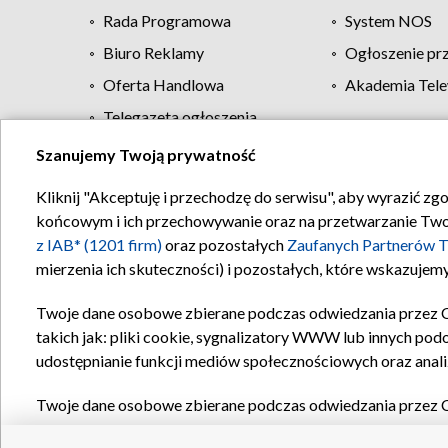
Rada Programowa
System NOS
Biuro Reklamy
Ogłoszenie pr
Oferta Handlowa
Akademia Tele
Telegazeta ogłoszenia
Szanujemy Twoją prywatność
Regulamin TVP
Kliknij "Akceptuję i przechodzę do serwisu", aby wyrazić zg
końcowym i ich przechowywanie oraz na przetwarzanie Twoich
z IAB* (1201 firm)
oraz pozostałych
Zaufanych Partnerów T
mierzenia ich skuteczności) i pozostałych, które wskazujemy
Twoje dane osobowe zbierane podczas odwiedzania przez 
takich jak: pliki cookie, sygnalizatory WWW lub innych pod
udostępnianie funkcji mediów społecznościowych oraz anali
Twoje dane osobowe zbierane podczas odwiedzania przez 
plików cookie, informacje o Twoich wyszukiwaniach w serwi