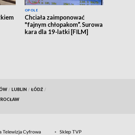
OPOLE
tkiem
Chciała zaimponować
"fajnym chłopakom”. Surowa
kara dla 19-latki [FILM]
KÓW
/
LUBLIN
/
ŁÓDŹ
/
ROCŁAW
 Telewizja Cyfrowa
Sklep TVP