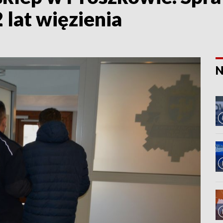
2 lat więzienia
N