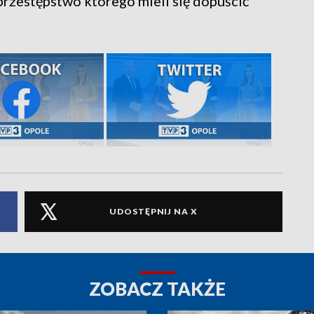
a przestępstwo którego mieli się dopuścić
UDOSTĘPNIJ NA X
ZOBACZ TAKŻE