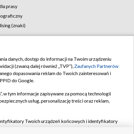
la prasy
tograficzny
sing (znaki)
klamy
Kontakt
rania danych, dostęp do informacji na Twoim urządzeniu
idacji (zwaną dalej również „TVP”),
Zaufanych Partnerów
anego dopasowania reklam do Twoich zainteresowań i
a PPID do Google.
”, w tym informacje zapisywane za pomocą technologii
zpiecznych usług, personalizację treści oraz reklam,
identyfikatory Twoich urządzeń końcowych i identyfikatory
P,
Zaufanych Partnerów z IAB
oraz pozostałych
Zaufanych