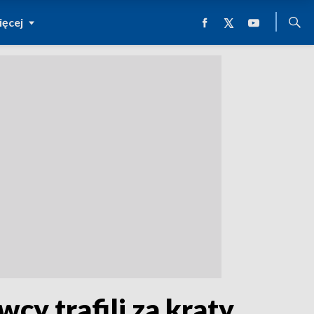
ęcej
cy trafili za kraty