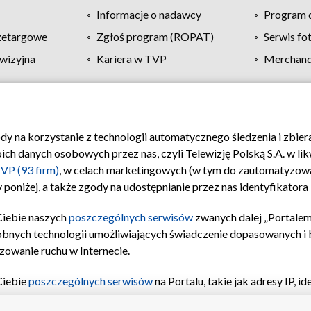
Informacje o nadawcy
Program d
zetargowe
Zgłoś program (ROPAT)
Serwis fo
wizyjna
Kariera w TVP
Merchandi
Polityka prywatności
Moje zgody
Pomoc
Biuro re
ody na korzystanie z technologii automatycznego śledzenia i zbie
 danych osobowych przez nas, czyli Telewizję Polską S.A. w likw
VP (93 firm)
, w celach marketingowych (w tym do zautomatyzow
 poniżej, a także zgody na udostępnianie przez nas identyfikator
Ciebie naszych
poszczególnych serwisów
zwanych dalej „Portalem
obnych technologii umożliwiających świadczenie dopasowanych i be
zowanie ruchu w Internecie.
Ciebie
poszczególnych serwisów
na Portalu, takie jak adresy IP, 
sach Portalu czy historia odwiedzin będą przetwarzane przez TV