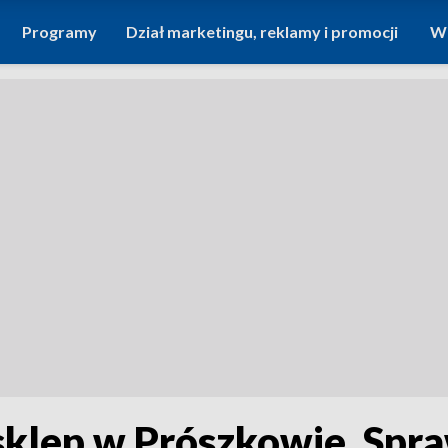
Programy
Dział marketingu, reklamy i promocji
Wi
sklep w Prószkowie. Spraw