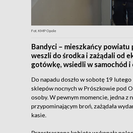
Fot. KMP Opole
Bandyci – mieszkańcy powiatu p
weszli do środka i zażądali od e
gotówkę, wsiedli w samochód i 
Do napadu doszło w sobotę 19 lutego 
sklepów nocnych w Prószkowie pod O
osoby. W pewnym momencie, jedna z n
przypominającym broń, zażądała wydan
kasie.
Przestraszona kobieta wykonała polec