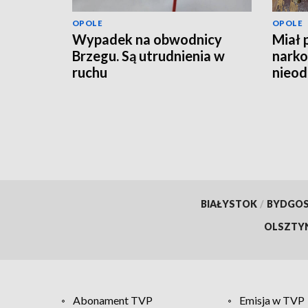
OPOLE
OPOLE
Wypadek na obwodnicy
Miał 
Brzegu. Są utrudnienia w
narko
ruchu
nieod
hulaj
BIAŁYSTOK
/
BYDGO
OLSZTY
Abonament TVP
Emisja w TVP