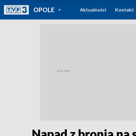
POWRÓT DO
OPOLE
Aktualności
Kontakt
TVP REGIONY
Napad z bronią na 