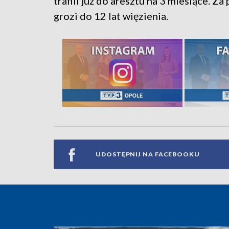
trafili już do aresztu na 3 miesiące. Z
grozi do 12 lat więzienia.
UDOSTĘPNIJ NA FACEBOOKU