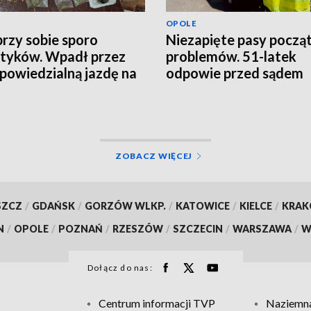
OPOLE
przy sobie sporo
Niezapięte pasy począ
tyków. Wpadł przez
problemów. 51-latek
powiedzialną jazdę na
odpowie przed sądem
nodze
ZOBACZ WIĘCEJ
SZCZ
/
GDAŃSK
/
GORZÓW WLKP.
/
KATOWICE
/
KIELCE
/
KRA
N
/
OPOLE
/
POZNAŃ
/
RZESZÓW
/
SZCZECIN
/
WARSZAWA
/
W
Dołącz do nas:
Centrum informacji TVP
Naziemna