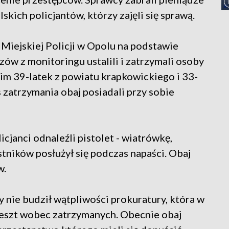
skich policjantów, którzy zajęli się sprawą.
Miejskiej Policji w Opolu na podstawie
zów z monitoringu ustalili i zatrzymali osoby
nim 39-latek z powiatu krapkowickiego i 33-
 zatrzymania obaj posiadali przy sobie
cjanci odnaleźli pistolet - wiatrówkę,
ników posłużył się podczas napaści. Obaj
w.
nie budził wątpliwości prokuratury, która w
areszt wobec zatrzymanych. Obecnie obaj