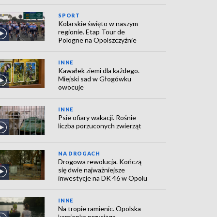
SPORT
Kolarskie święto w naszym
regionie. Etap Tour de
Pologne na Opolszczyźnie
INNE
Kawałek ziemi dla każdego.
Miejski sad w Głogówku
owocuje
INNE
Psie ofiary wakacji. Rośnie
liczba porzuconych zwierząt
NA DROGACH
Drogowa rewolucja. Kończą
się dwie najważniejsze
inwestycje na DK 46 w Opolu
INNE
Na tropie ramienic. Opolska
kamionka przyciąga