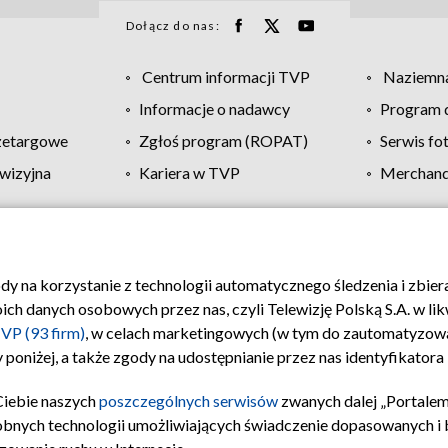
Dołącz do nas:
Centrum informacji TVP
Naziemna
Informacje o nadawcy
Program d
zetargowe
Zgłoś program (ROPAT)
Serwis fo
wizyjna
Kariera w TVP
Merchandi
Polityka prywatności
Moje zgody
Pomoc
Biuro re
ody na korzystanie z technologii automatycznego śledzenia i zbie
 danych osobowych przez nas, czyli Telewizję Polską S.A. w likw
VP (93 firm)
, w celach marketingowych (w tym do zautomatyzow
 poniżej, a także zgody na udostępnianie przez nas identyfikator
Ciebie naszych
poszczególnych serwisów
zwanych dalej „Portalem
obnych technologii umożliwiających świadczenie dopasowanych i be