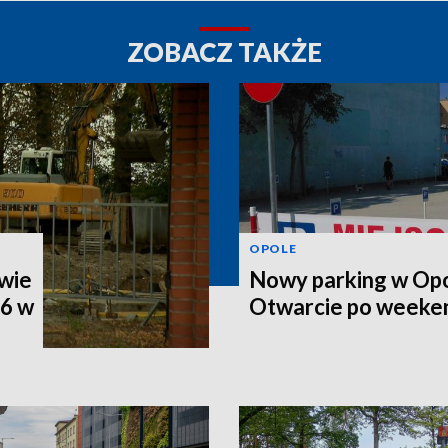
ZOBACZ TAKŻE
OPOLE
wie
Nowy parking w Opo
46 w
Otwarcie po weeke