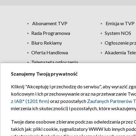
Abonament TVP
Emisja w TVP
Rada Programowa
System NOS
Biuro Reklamy
Ogłoszenie pr
Oferta Handlowa
Akademia Tele
Telegazeta ogłoszenia
Szanujemy Twoją prywatność
Regulamin TVP
Kliknij "Akceptuję i przechodzę do serwisu", aby wyrazić zg
końcowym i ich przechowywanie oraz na przetwarzanie Twoich
z IAB* (1201 firm)
oraz pozostałych
Zaufanych Partnerów T
mierzenia ich skuteczności) i pozostałych, które wskazujemy
Twoje dane osobowe zbierane podczas odwiedzania przez 
takich jak: pliki cookie, sygnalizatory WWW lub innych pod