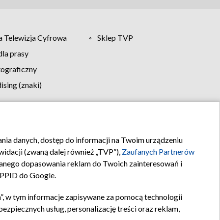
 Telewizja Cyfrowa
Sklep TVP
la prasy
tograficzny
sing (znaki)
klamy
Kontakt
rania danych, dostęp do informacji na Twoim urządzeniu
idacji (zwaną dalej również „TVP”),
Zaufanych Partnerów
anego dopasowania reklam do Twoich zainteresowań i
a PPID do Google.
”, w tym informacje zapisywane za pomocą technologii
zpiecznych usług, personalizację treści oraz reklam,