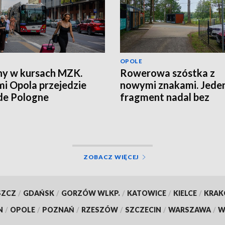
OPOLE
y w kursach MZK.
Rowerowa szóstka z
mi Opola przejedzie
nowymi znakami. Jede
de Pologne
fragment nadal bez
oznaczeń
ZOBACZ WIĘCEJ
SZCZ
/
GDAŃSK
/
GORZÓW WLKP.
/
KATOWICE
/
KIELCE
/
KRA
N
/
OPOLE
/
POZNAŃ
/
RZESZÓW
/
SZCZECIN
/
WARSZAWA
/
W