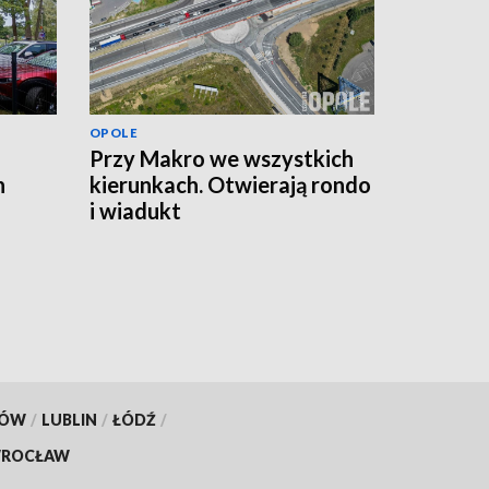
OPOLE
Przy Makro we wszystkich
n
kierunkach. Otwierają rondo
i wiadukt
KÓW
/
LUBLIN
/
ŁÓDŹ
/
ROCŁAW