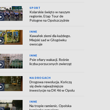
SPORT
Kolarskie święto w naszym
regionie. Etap Tour de
Pologne na Opolszczyźnie
INNE
Kawałek ziemi dla każdego.
Miejski sad w Głogówku
owocuje
INNE
Psie ofiary wakacji. Rośnie
liczba porzuconych zwierząt
NA DROGACH
Drogowa rewolucja. Kończą
się dwie najważniejsze
inwestycje na DK 46 w Opolu
INNE
Na tropie ramienic. Opolska
kamionka przyciąga