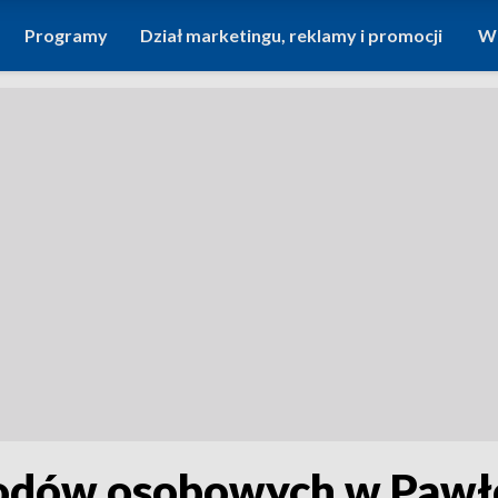
Programy
Dział marketingu, reklamy i promocji
Wi
odów osobowych w Pawło