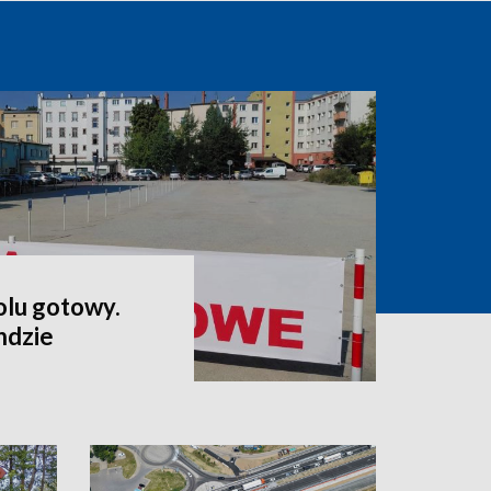
lu gotowy.
ndzie