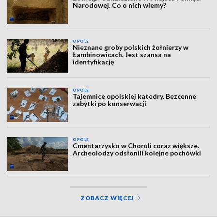
Narodowej. Co o nich wiemy?
OPOLE
Nieznane groby polskich żołnierzy w
Łambinowicach. Jest szansa na
identyfikację
OPOLE
Tajemnice opolskiej katedry. Bezcenne
zabytki po konserwacji
OPOLE
Cmentarzysko w Choruli coraz większe.
Archeolodzy odsłonili kolejne pochówki
ZOBACZ WIĘCEJ