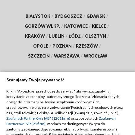
BIAŁYSTOK
/
BYDGOSZCZ
/
GDAŃSK
/
GORZÓW WLKP.
/
KATOWICE
/
KIELCE
/
KRAKÓW
/
LUBLIN
/
ŁÓDŹ
/
OLSZTYN
/
OPOLE
/
POZNAŃ
/
RZESZÓW
/
SZCZECIN
/
WARSZAWA
/
WROCŁAW
Szanujemy Twoją prywatność
Dołącz do nas:
Kliknij "Akceptuję i przechodzę do serwisu", aby wyrazić zgody na
korzystanie z technologii automatycznego śledzenia i zbierania danych,
TVP
dostęp do informacji na Twoim urządzeniu końcowym i ich
Abonament TVP
przechowywanie oraz na przetwarzanie Twoich danych osobowych przez
Regulamin TVP
nas, czyli Telewizję Polską S.A. w likwidacji (zwaną dalej również „TVP”),
Emisja w TVP
Zaufanych Partnerów z IAB* (1201 firm)
oraz pozostałych
Zaufanych
Polityka prywatności
Partnerów TVP (93 firm)
, w celach marketingowych (w tym do
Centrum informacji TVP
Moje zgody
zautomatyzowanego dopasowania reklam do Twoich zainteresowań i
mierzenia ich skuteczności) i pozostałych, które wskazujemy poniżej, a