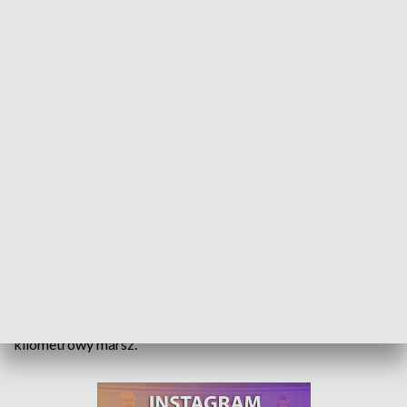
Marsz konfederatów. Rocznica konfederacji barskiej
Miłośnicy historii spotkali się w Tułowicach by uczcić 254.
rocznicę utworzenia Konfederacji Barskiej, czyli zbrojnego
związku szlachty polskiej walczącego w obronie wiary
katolickiej i niepodległości naszego kraju. Uczestnicy
spotkania złożyli kwiaty pod pomnikiem i wyruszyli w 5-
kilometrowy marsz.