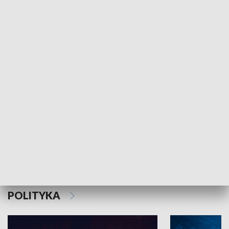
MNIEJSZOŚCI
Schlesien Journal
POLITYKA