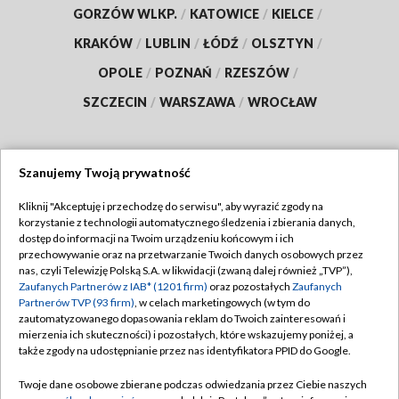
GORZÓW WLKP.
/
KATOWICE
/
KIELCE
/
KRAKÓW
/
LUBLIN
/
ŁÓDŹ
/
OLSZTYN
/
OPOLE
/
POZNAŃ
/
RZESZÓW
/
SZCZECIN
/
WARSZAWA
/
WROCŁAW
Szanujemy Twoją prywatność
Dołącz do nas:
Kliknij "Akceptuję i przechodzę do serwisu", aby wyrazić zgody na
korzystanie z technologii automatycznego śledzenia i zbierania danych,
TVP
dostęp do informacji na Twoim urządzeniu końcowym i ich
Abonament TVP
przechowywanie oraz na przetwarzanie Twoich danych osobowych przez
Regulamin TVP
nas, czyli Telewizję Polską S.A. w likwidacji (zwaną dalej również „TVP”),
Emisja w TVP
Zaufanych Partnerów z IAB* (1201 firm)
oraz pozostałych
Zaufanych
Polityka prywatności
Partnerów TVP (93 firm)
, w celach marketingowych (w tym do
Centrum informacji TVP
Moje zgody
zautomatyzowanego dopasowania reklam do Twoich zainteresowań i
mierzenia ich skuteczności) i pozostałych, które wskazujemy poniżej, a
Naziemna Telewizja Cyfrowa
Pomoc
także zgody na udostępnianie przez nas identyfikatora PPID do Google.
Sklep TVP
Biuro reklamy
Twoje dane osobowe zbierane podczas odwiedzania przez Ciebie naszych
Rada Programowa