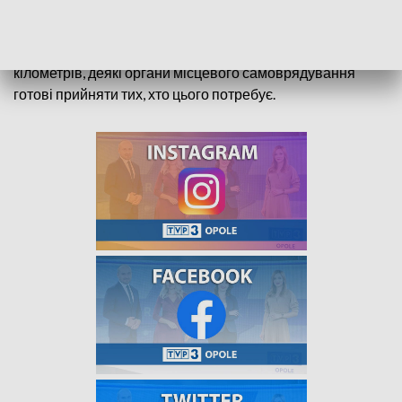
залишитися і захищати свою Батьківщину. Проте до
польських кордонів прибавляється все більше біженців.
Хоча Опольський край та Україна знаходяться за сотні
кілометрів, деякі органи місцевого самоврядування
готові прийняти тих, хто цього потребує.