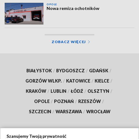
OPOLE
Nowa remiza ochotników
ZOBACZ WIĘCEJ
BIAŁYSTOK
/
BYDGOSZCZ
/
GDAŃSK
/
GORZÓW WLKP.
/
KATOWICE
/
KIELCE
/
KRAKÓW
/
LUBLIN
/
ŁÓDŹ
/
OLSZTYN
/
OPOLE
/
POZNAŃ
/
RZESZÓW
/
SZCZECIN
/
WARSZAWA
/
WROCŁAW
Szanujemy Twoją prywatność