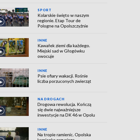
SPORT
Kolarskie święto w naszym
regionie. Etap Tour de
Pologne na Opolszczyźnie
INNE
Kawałek ziemi dla każdego.
Miejski sad w Głogówku
owocuje
INNE
Psie ofiary wakacji. Rośnie
liczba porzuconych zwierząt
NA DROGACH
Drogowa rewolucja. Kończą
się dwie najważniejsze
inwestycje na DK 46 w Opolu
INNE
Na tropie ramienic. Opolska
kamionka przyciąga