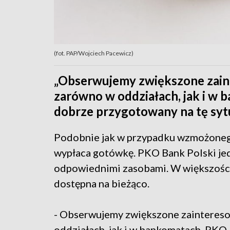
(fot. PAP/Wojciech Pacewicz)
„Obserwujemy zwiększone zain
zarówno w oddziałach, jak i w 
dobrze przygotowany na tę syt
Podobnie jak w przypadku wzmożonego 
wypłaca gotówkę. PKO Bank Polski jed
odpowiednimi zasobami. W większośc
dostępna na bieżąco.
- Obserwujemy zwiększone zainteres
oddziałach, jak i w bankomatach. PKO 