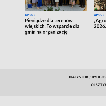
OPOLE
OPOLE
Pieniądze dla terenów
„Agro
wiejskich. To wsparcie dla
2026.
gmin na organizację
przestrzeni dla
mieszkańców
BIAŁYSTOK
/
BYDGO
OLSZTY