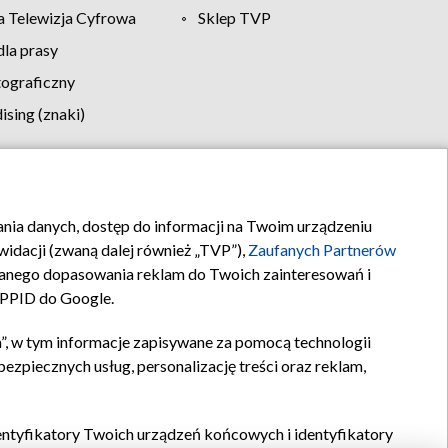
 Telewizja Cyfrowa
Sklep TVP
la prasy
tograficzny
sing (znaki)
klamy
Kontakt
rania danych, dostęp do informacji na Twoim urządzeniu
idacji (zwaną dalej również „TVP”),
Zaufanych Partnerów
anego dopasowania reklam do Twoich zainteresowań i
a PPID do Google.
”, w tym informacje zapisywane za pomocą technologii
zpiecznych usług, personalizację treści oraz reklam,
identyfikatory Twoich urządzeń końcowych i identyfikatory