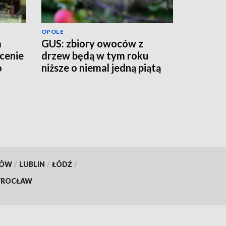
OPOLE
a
GUS: zbiory owoców z
łcenie
drzew będą w tym roku
o
niższe o niemal jedną piątą
KÓW
/
LUBLIN
/
ŁÓDŹ
/
ROCŁAW