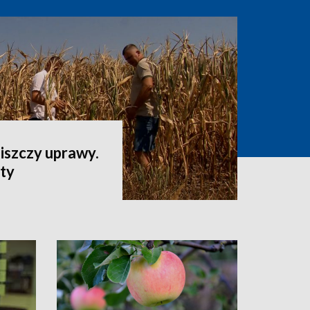
iszczy uprawy.
aty