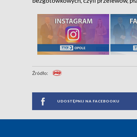
bezgotówkowych, czyli przelewów, pła
Źródło:
UDOSTĘPNIJ NA FACEBOOKU