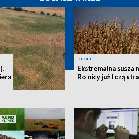
OPOLE
j.
Ekstremalna susza n
iera
Rolnicy już liczą str