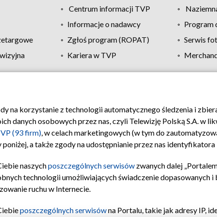
Centrum informacji TVP
Naziemna
Informacje o nadawcy
Program d
zetargowe
Zgłoś program (ROPAT)
Serwis fo
wizyjna
Kariera w TVP
Merchandi
Polityka prywatności
Moje zgody
Pomoc
Biuro re
ody na korzystanie z technologii automatycznego śledzenia i zbie
 danych osobowych przez nas, czyli Telewizję Polską S.A. w likw
VP (93 firm)
, w celach marketingowych (w tym do zautomatyzow
 poniżej, a także zgody na udostępnianie przez nas identyfikator
Ciebie naszych
poszczególnych serwisów
zwanych dalej „Portalem
obnych technologii umożliwiających świadczenie dopasowanych i be
zowanie ruchu w Internecie.
Ciebie
poszczególnych serwisów
na Portalu, takie jak adresy IP, 