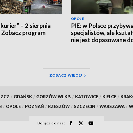
OPOLE
kurier” – 2 sierpnia
PIE: w Polsce przybyw
 Zobacz program
specjalistów, ale kszta
nie jest dopasowane d
potrzeb rynku pracy
ZOBACZ WIĘCEJ
SZCZ
/
GDAŃSK
/
GORZÓW WLKP.
/
KATOWICE
/
KIELCE
/
KRA
N
/
OPOLE
/
POZNAŃ
/
RZESZÓW
/
SZCZECIN
/
WARSZAWA
/
W
Dołącz do nas: