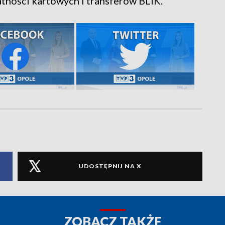
tności kartowych i transferów BLIK.
UDOSTĘPNIJ NA X
ZOBACZ TAKŻE