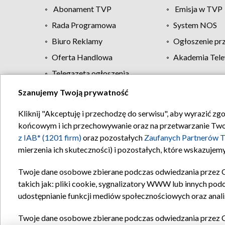
Abonament TVP
Emisja w TVP
Rada Programowa
System NOS
Biuro Reklamy
Ogłoszenie pr
Oferta Handlowa
Akademia Tele
Telegazeta ogłoszenia
Szanujemy Twoją prywatność
Regulamin TVP
Kliknij "Akceptuję i przechodzę do serwisu", aby wyrazić zg
końcowym i ich przechowywanie oraz na przetwarzanie Twoich
z IAB* (1201 firm)
oraz pozostałych
Zaufanych Partnerów T
mierzenia ich skuteczności) i pozostałych, które wskazujemy
Twoje dane osobowe zbierane podczas odwiedzania przez 
takich jak: pliki cookie, sygnalizatory WWW lub innych pod
udostępnianie funkcji mediów społecznościowych oraz anali
Twoje dane osobowe zbierane podczas odwiedzania przez 