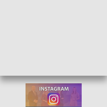
Co rynek oferuje młodym? Warsztaty orientacji zawodowej
W Opolu ruszyły warsztaty orientacji zawodowej. Dziś i jutro
w Wojewódzkim Zakładzie Doskonalenia Zawodowego
uczniowie będą mogli rozeznać się w rynku pracy.