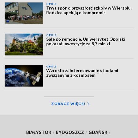
OPOLE
Trwa spór o przyszłość szkoły w Wierzbiu.
Rodzice apelują o kompromis
OPOLE
Sale po remoncie. Uniwersytet Opolski
pokazał inwestycję za 8,7 mln zł
OPOLE
Wzrosło zainteresowanie studiami
związanymi z kosmosem
ZOBACZ WIĘCEJ
BIAŁYSTOK
/
BYDGOSZCZ
/
GDAŃSK
/