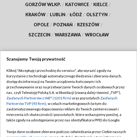
GORZÓW WLKP.
/
KATOWICE
/
KIELCE
/
KRAKÓW
/
LUBLIN
/
ŁÓDŹ
/
OLSZTYN
/
OPOLE
/
POZNAŃ
/
RZESZÓW
/
SZCZECIN
/
WARSZAWA
/
WROCŁAW
Szanujemy Twoją prywatność
Dołącz do nas:
Kliknij "Akceptuję i przechodzę do serwisu", aby wyrazić zgody na
korzystanie z technologii automatycznego śledzenia i zbierania danych,
TVP
dostęp do informacji na Twoim urządzeniu końcowym i ich
Abonament TVP
przechowywanie oraz na przetwarzanie Twoich danych osobowych przez
Regulamin TVP
nas, czyli Telewizję Polską S.A. w likwidacji (zwaną dalej również „TVP”),
Emisja w TVP
Zaufanych Partnerów z IAB* (1201 firm)
oraz pozostałych
Zaufanych
Polityka prywatności
Partnerów TVP (93 firm)
, w celach marketingowych (w tym do
Centrum informacji TVP
Moje zgody
zautomatyzowanego dopasowania reklam do Twoich zainteresowań i
mierzenia ich skuteczności) i pozostałych, które wskazujemy poniżej, a
Naziemna Telewizja Cyfrowa
Pomoc
także zgody na udostępnianie przez nas identyfikatora PPID do Google.
Sklep TVP
Biuro reklamy
Twoje dane osobowe zbierane podczas odwiedzania przez Ciebie naszych
Rada Programowa