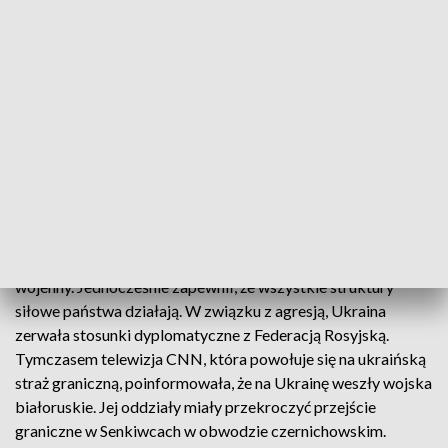
— Alexander Lourie (@AlexanderLouri4)
February 24, 2022
Pocisk spadł również w centrum Humania w obwodzie
czerkaskim. W obwodzie sumskim ucierpiała kobieta, która
samochodem podróżowała z dzieckiem. W samym obwodzie
odeskim zginęło 6 osób, 7 jest rannych a 19 zaginęło. Z kolei
w Mariupolu w obwodzie donieckim zginęła 1 osoba, a 2
zostały ranne.
Wołodymyr Zełenski, prezydent Ukrainy, wprowadził stan
wojenny. Jednocześnie zapewnił, że wszystkie struktury
siłowe państwa działają. W związku z agresją, Ukraina
zerwała stosunki dyplomatyczne z Federacją Rosyjską.
Tymczasem telewizja CNN, która powołuje się na ukraińską
straż graniczną, poinformowała, że na Ukrainę weszły wojska
białoruskie. Jej oddziały miały przekroczyć przejście
graniczne w Senkiwcach w obwodzie czernichowskim.