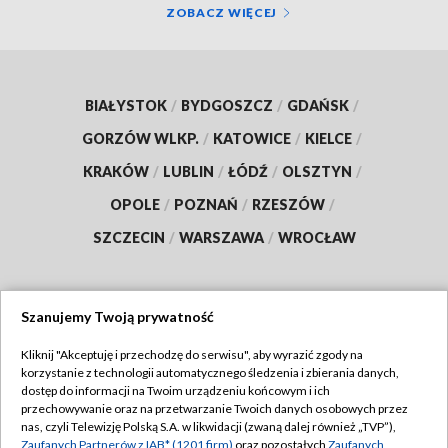
ZOBACZ WIĘCEJ
BIAŁYSTOK
/
BYDGOSZCZ
/
GDAŃSK
/
GORZÓW WLKP.
/
KATOWICE
/
KIELCE
/
KRAKÓW
/
LUBLIN
/
ŁÓDŹ
/
OLSZTYN
/
OPOLE
/
POZNAŃ
/
RZESZÓW
/
SZCZECIN
/
WARSZAWA
/
WROCŁAW
Szanujemy Twoją prywatność
Dołącz do nas:
Kliknij "Akceptuję i przechodzę do serwisu", aby wyrazić zgody na
korzystanie z technologii automatycznego śledzenia i zbierania danych,
TVP
dostęp do informacji na Twoim urządzeniu końcowym i ich
Abonament TVP
przechowywanie oraz na przetwarzanie Twoich danych osobowych przez
Regulamin TVP
nas, czyli Telewizję Polską S.A. w likwidacji (zwaną dalej również „TVP”),
Emisja w TVP
Zaufanych Partnerów z IAB* (1201 firm)
oraz pozostałych
Zaufanych
Polityka prywatności