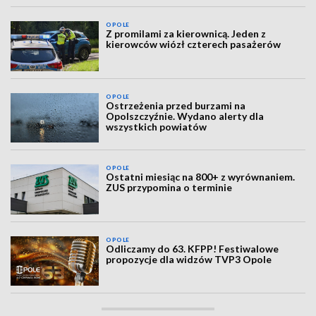
OPOLE
Z promilami za kierownicą. Jeden z
kierowców wiózł czterech pasażerów
OPOLE
Ostrzeżenia przed burzami na
Opolszczyźnie. Wydano alerty dla
wszystkich powiatów
OPOLE
Ostatni miesiąc na 800+ z wyrównaniem.
ZUS przypomina o terminie
OPOLE
Odliczamy do 63. KFPP! Festiwalowe
propozycje dla widzów TVP3 Opole