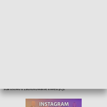
Mieszkańcy Żędowic żyją w strachu. Nie chcą obok swoich domów słupa
telekomunikacyjnego
Mieszkańcy maleńkich Żędowic koło Zawadzkiego żyją w
strachu. Właśnie się dowiedzieli, że w ich wsi ma powstać
ponad 60-metrowy słup telekomunikacyjny. Proszą
starostwo o zablokowanie inwestycji.