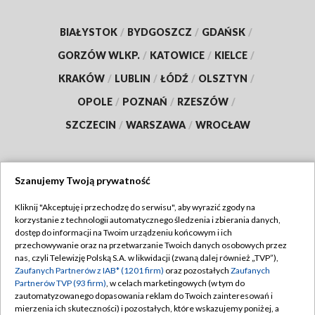
BIAŁYSTOK
/
BYDGOSZCZ
/
GDAŃSK
/
GORZÓW WLKP.
/
KATOWICE
/
KIELCE
/
KRAKÓW
/
LUBLIN
/
ŁÓDŹ
/
OLSZTYN
/
OPOLE
/
POZNAŃ
/
RZESZÓW
/
SZCZECIN
/
WARSZAWA
/
WROCŁAW
Szanujemy Twoją prywatność
Dołącz do nas:
Kliknij "Akceptuję i przechodzę do serwisu", aby wyrazić zgody na
korzystanie z technologii automatycznego śledzenia i zbierania danych,
TVP
dostęp do informacji na Twoim urządzeniu końcowym i ich
Abonament TVP
przechowywanie oraz na przetwarzanie Twoich danych osobowych przez
Regulamin TVP
nas, czyli Telewizję Polską S.A. w likwidacji (zwaną dalej również „TVP”),
Emisja w TVP
Zaufanych Partnerów z IAB* (1201 firm)
oraz pozostałych
Zaufanych
Polityka prywatności
Partnerów TVP (93 firm)
, w celach marketingowych (w tym do
Centrum informacji TVP
Moje zgody
zautomatyzowanego dopasowania reklam do Twoich zainteresowań i
mierzenia ich skuteczności) i pozostałych, które wskazujemy poniżej, a
Naziemna Telewizja Cyfrowa