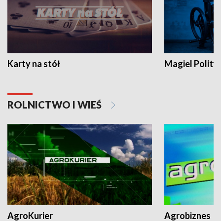
Karty na stół
Magiel Polity
ROLNICTWO I WIEŚ
AgroKurier
Agrobiznes