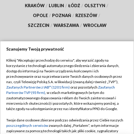
KRAKÓW
/
LUBLIN
/
ŁÓDŹ
/
OLSZTYN
/
OPOLE
/
POZNAŃ
/
RZESZÓW
/
SZCZECIN
/
WARSZAWA
/
WROCŁAW
Szanujemy Twoją prywatność
Dołącz do nas:
Kliknij "Akceptuję i przechodzę do serwisu", aby wyrazić zgody na
korzystanie z technologii automatycznego śledzenia i zbierania danych,
TVP
dostęp do informacji na Twoim urządzeniu końcowym i ich
Abonament TVP
przechowywanie oraz na przetwarzanie Twoich danych osobowych przez
Regulamin TVP
nas, czyli Telewizję Polską S.A. w likwidacji (zwaną dalej również „TVP”),
Emisja w TVP
Zaufanych Partnerów z IAB* (1201 firm)
oraz pozostałych
Zaufanych
Polityka prywatności
Partnerów TVP (93 firm)
, w celach marketingowych (w tym do
Centrum informacji TVP
Moje zgody
zautomatyzowanego dopasowania reklam do Twoich zainteresowań i
mierzenia ich skuteczności) i pozostałych, które wskazujemy poniżej, a
Naziemna Telewizja Cyfrowa
Pomoc
także zgody na udostępnianie przez nas identyfikatora PPID do Google.
Sklep TVP
Biuro reklamy
Twoje dane osobowe zbierane podczas odwiedzania przez Ciebie naszych
Rada Programowa
poszczególnych serwisów
zwanych dalej „Portalem”, w tym informacje
Kontakt
zapisywane za pomocą technologii takich jak: pliki cookie, sygnalizatory