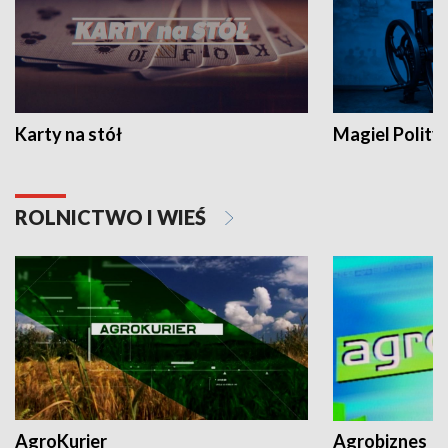
Karty na stół
Magiel Polity
ROLNICTWO I WIEŚ
AgroKurier
Agrobiznes