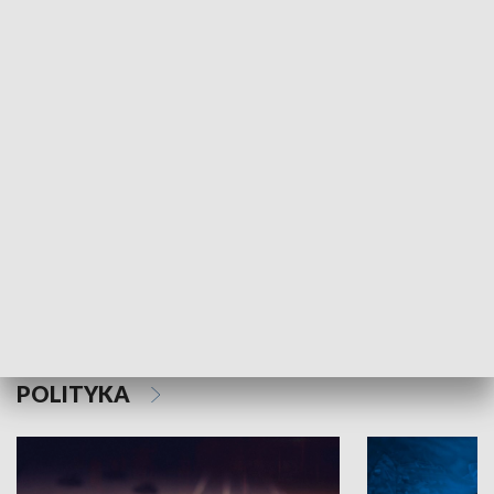
MNIEJSZOŚCI
Schlesien Journal
POLITYKA