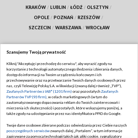
KRAKÓW
/
LUBLIN
/
ŁÓDŹ
/
OLSZTYN
/
OPOLE
/
POZNAŃ
/
RZESZÓW
/
SZCZECIN
/
WARSZAWA
/
WROCŁAW
Szanujemy Twoją prywatność
Dołącz do nas:
Kliknij "Akceptuję i przechodzę do serwisu", aby wyrazić zgody na
korzystanie z technologii automatycznego śledzenia i zbierania danych,
TVP
dostęp do informacji na Twoim urządzeniu końcowym i ich
Abonament TVP
przechowywanie oraz na przetwarzanie Twoich danych osobowych przez
Regulamin TVP
nas, czyli Telewizję Polską S.A. w likwidacji (zwaną dalej również „TVP”),
Emisja w TVP
Zaufanych Partnerów z IAB* (1201 firm)
oraz pozostałych
Zaufanych
Polityka prywatności
Partnerów TVP (93 firm)
, w celach marketingowych (w tym do
Centrum informacji TVP
Moje zgody
zautomatyzowanego dopasowania reklam do Twoich zainteresowań i
mierzenia ich skuteczności) i pozostałych, które wskazujemy poniżej, a
Naziemna Telewizja Cyfrowa
Pomoc
także zgody na udostępnianie przez nas identyfikatora PPID do Google.
Sklep TVP
Biuro reklamy
Twoje dane osobowe zbierane podczas odwiedzania przez Ciebie naszych
Rada Programowa
poszczególnych serwisów
zwanych dalej „Portalem”, w tym informacje
Kontakt
zapisywane za pomocą technologii takich jak: pliki cookie, sygnalizatory