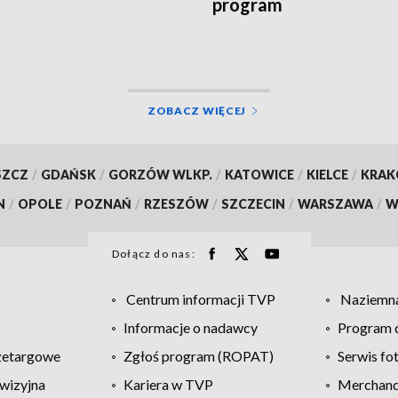
program
ZOBACZ WIĘCEJ
SZCZ
/
GDAŃSK
/
GORZÓW WLKP.
/
KATOWICE
/
KIELCE
/
KRA
N
/
OPOLE
/
POZNAŃ
/
RZESZÓW
/
SZCZECIN
/
WARSZAWA
/
W
Dołącz do nas:
Centrum informacji TVP
Naziemna
Informacje o nadawcy
Program d
zetargowe
Zgłoś program (ROPAT)
Serwis fo
wizyjna
Kariera w TVP
Merchandi