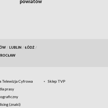
powiatów
KÓW
/
LUBLIN
/
ŁÓDŹ
/
ROCŁAW
 Telewizja Cyfrowa
Sklep TVP
la prasy
tograficzny
sing (znaki)