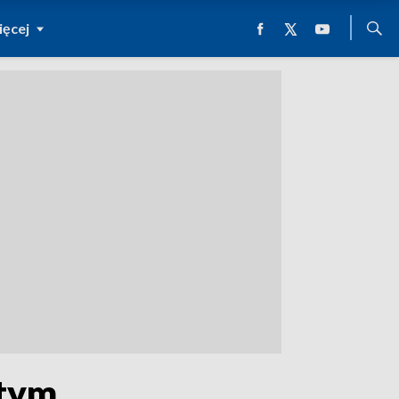
ęcej
stym