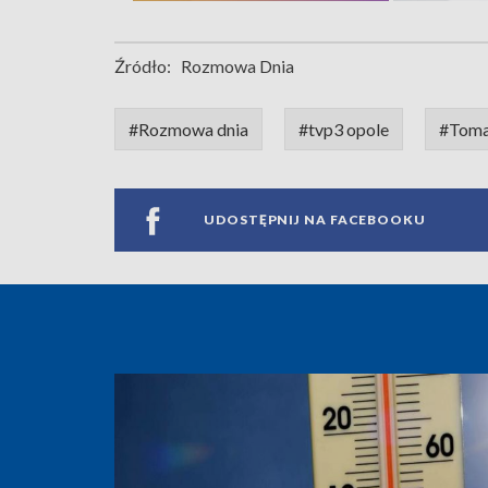
Źródło:
Rozmowa Dnia
#Rozmowa dnia
#tvp3 opole
#Toma
UDOSTĘPNIJ NA FACEBOOKU