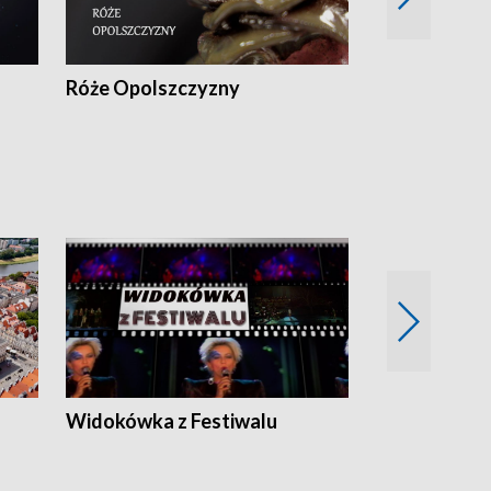
Róże Opolszczyzny
Czas report
Widokówka z Festiwalu
Strefa Kultu