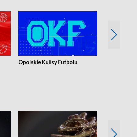
Opolskie Kulisy Futbolu
Złote chwile
sportu