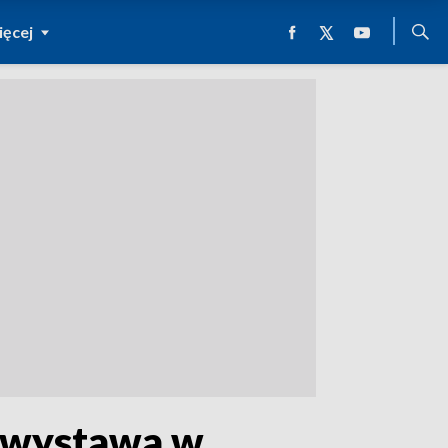
ęcej
a wystawa w