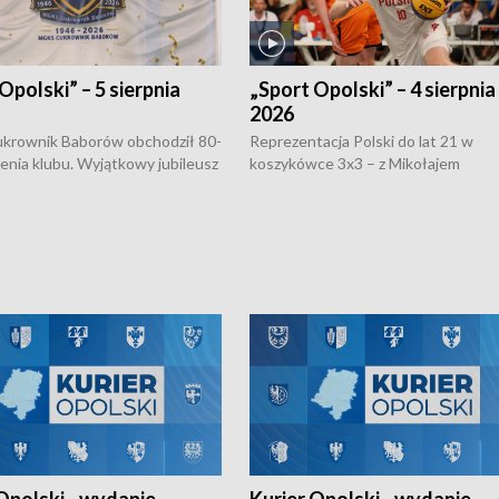
Opolski” – 5 sierpnia
„Sport Opolski” – 4 sierpnia
2026
rownik Baborów obchodził 80-
Reprezentacja Polski do lat 21 w
nienia klubu. Wyjątkowy jubileusz
koszykówce 3x3 – z Mikołajem
 na sportowo. W programie
Kowalczykiem z opolskiego AZS-u 
 turnieju eliminacyjnym
składzie - wygrała dwa z trzech tur
h Mistrzostw w siatkówce
w ramach Ligi Narodów. Rywalizacja
 amatorów w Opolu oraz o
odbyła się w węgierskim Szolnok.
lejarza Opole. Zapraszamy!