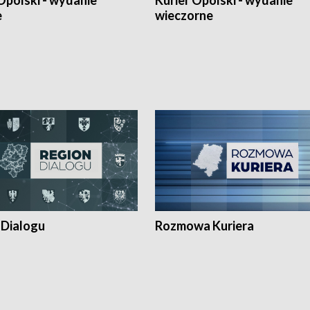
Opolski - wydanie
Kurier Opolski - wydanie
e
wieczorne
 Dialogu
Rozmowa Kuriera