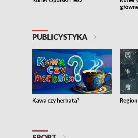
Kurier Opolski Flesz
Kurier 
główn
PUBLICYSTYKA
Kawa czy herbata?
Region
SPORT