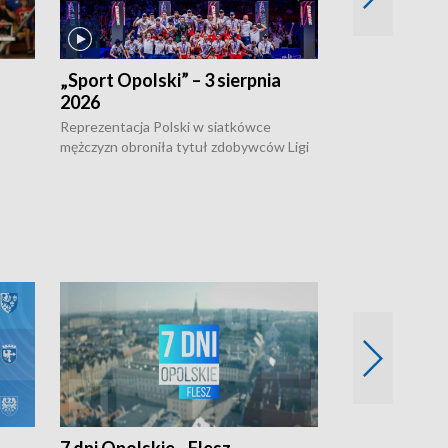
„Sport Opolski” – 3 sierpnia
„Sport Opolsk
2026
Reprezentacja P
mężczyzn w półfi
Reprezentacja Polski w siatkówce
meczu ćwierćfin
mężczyzn obroniła tytuł zdobywców Ligi
Biało-Czerwoni p
w
Narodów. W finale pokonali Amerykanów
Ningbo Ukraińcó
niejów
po tie-breaku. W meczu nie zabrakło
opolskich wątków.