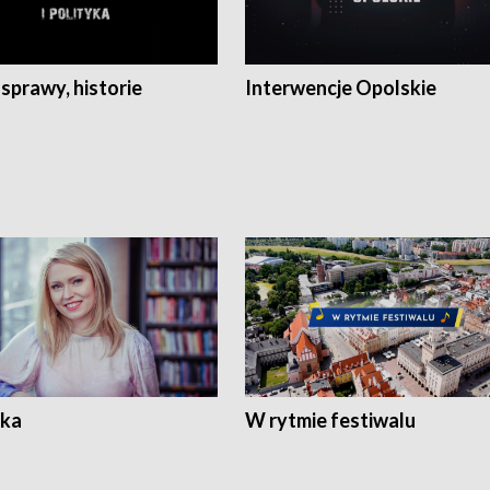
 sprawy, historie
Interwencje Opolskie
ka
W rytmie festiwalu