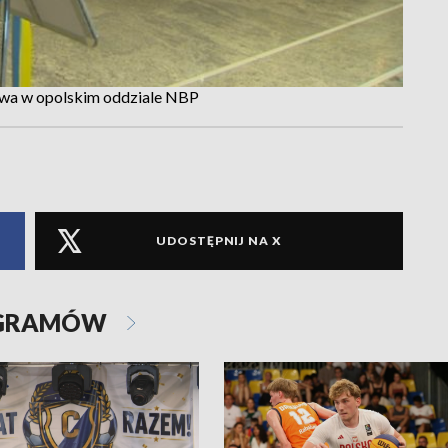
tawa w opolskim oddziale NBP
UDOSTĘPNIJ NA X
OGRAMÓW