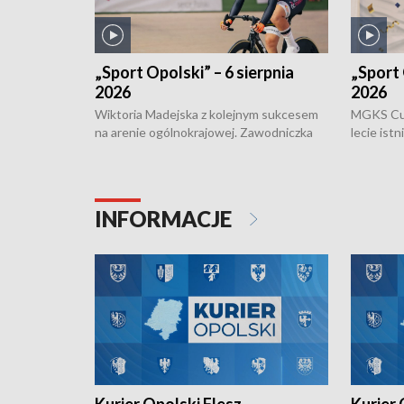
„Sport Opolski” – 6 sierpnia
„Sport 
2026
2026
Wiktoria Madejska z kolejnym sukcesem
MGKS Cuk
na arenie ogólnokrajowej. Zawodniczka
lecie ist
Klubu Kolarskiego Ziemia Brzeska
odbył się
została podwójna Mistrzynią Polski
również o
Juniorów Młodszych w kolarstwie
Otwartyc
torowym.
plażowej
INFORMACJE
meczu Ko