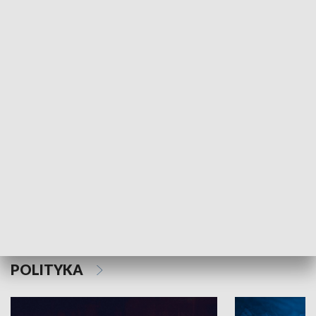
MNIEJSZOŚCI
Schlesien Journal
POLITYKA