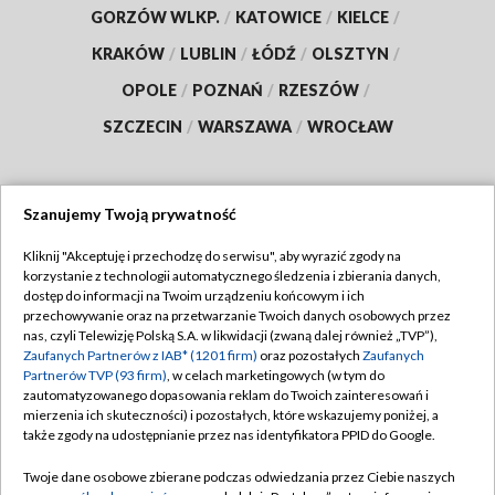
GORZÓW WLKP.
/
KATOWICE
/
KIELCE
/
KRAKÓW
/
LUBLIN
/
ŁÓDŹ
/
OLSZTYN
/
OPOLE
/
POZNAŃ
/
RZESZÓW
/
SZCZECIN
/
WARSZAWA
/
WROCŁAW
Szanujemy Twoją prywatność
Dołącz do nas:
Kliknij "Akceptuję i przechodzę do serwisu", aby wyrazić zgody na
korzystanie z technologii automatycznego śledzenia i zbierania danych,
TVP
dostęp do informacji na Twoim urządzeniu końcowym i ich
Abonament TVP
przechowywanie oraz na przetwarzanie Twoich danych osobowych przez
Regulamin TVP
nas, czyli Telewizję Polską S.A. w likwidacji (zwaną dalej również „TVP”),
Emisja w TVP
Zaufanych Partnerów z IAB* (1201 firm)
oraz pozostałych
Zaufanych
Polityka prywatności
Partnerów TVP (93 firm)
, w celach marketingowych (w tym do
Centrum informacji TVP
Moje zgody
zautomatyzowanego dopasowania reklam do Twoich zainteresowań i
mierzenia ich skuteczności) i pozostałych, które wskazujemy poniżej, a
Naziemna Telewizja Cyfrowa
Pomoc
także zgody na udostępnianie przez nas identyfikatora PPID do Google.
Sklep TVP
Biuro reklamy
Twoje dane osobowe zbierane podczas odwiedzania przez Ciebie naszych
Rada Programowa