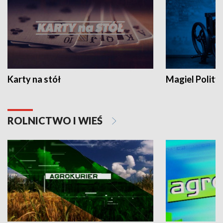
Karty na stół
Magiel Polity
ROLNICTWO I WIEŚ