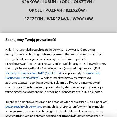
KRAKÓW
/
LUBLIN
/
ŁÓDŹ
/
OLSZTYN
/
OPOLE
/
POZNAŃ
/
RZESZÓW
/
SZCZECIN
/
WARSZAWA
/
WROCŁAW
Szanujemy Twoją prywatność
Dołącz do nas:
Kliknij "Akceptuję i przechodzę do serwisu", aby wyrazić zgody na
korzystanie z technologii automatycznego śledzenia i zbierania danych,
TVP
dostęp do informacji na Twoim urządzeniu końcowym i ich
Abonament TVP
przechowywanie oraz na przetwarzanie Twoich danych osobowych przez
Regulamin TVP
nas, czyli Telewizję Polską S.A. w likwidacji (zwaną dalej również „TVP”),
Emisja w TVP
Zaufanych Partnerów z IAB* (1201 firm)
oraz pozostałych
Zaufanych
Polityka prywatności
Partnerów TVP (93 firm)
, w celach marketingowych (w tym do
Centrum informacji TVP
Moje zgody
zautomatyzowanego dopasowania reklam do Twoich zainteresowań i
mierzenia ich skuteczności) i pozostałych, które wskazujemy poniżej, a
Naziemna Telewizja Cyfrowa
Pomoc
także zgody na udostępnianie przez nas identyfikatora PPID do Google.
Sklep TVP
Biuro reklamy
Twoje dane osobowe zbierane podczas odwiedzania przez Ciebie naszych
Rada Programowa
poszczególnych serwisów
zwanych dalej „Portalem”, w tym informacje
Kontakt
zapisywane za pomocą technologii takich jak: pliki cookie, sygnalizatory
System NOS
WWW lub innych podobnych technologii umożliwiających świadczenie