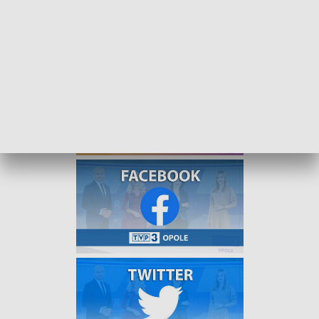
o meczu kontrolnym LZS-u Starowice z Ruchem
Zdzieszowice.