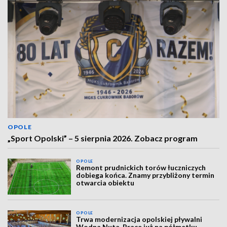
OPOLE
„Sport Opolski” – 5 sierpnia 2026. Zobacz program
OPOLE
Remont prudnickich torów łuczniczych
dobiega końca. Znamy przybliżony termin
otwarcia obiektu
OPOLE
Trwa modernizacja opolskiej pływalni
Wodna Nuta. Prace już na półmetku