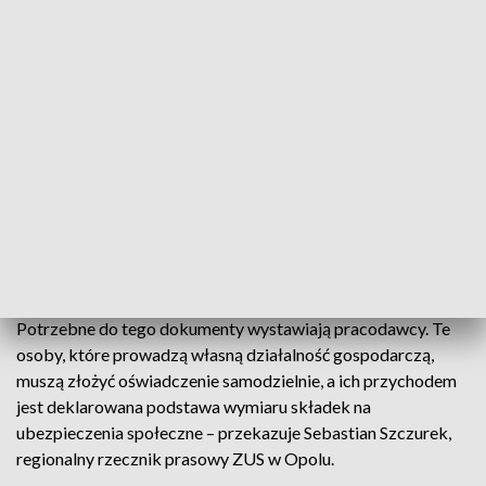
między innymi o ubiegłoroczne wynagrodzenia z umowy o
pracę, umowy zlecenia czy też przychody z prowadzenia
działalności gospodarczej. Rozliczenie z dodatkowego
przychodu dotyczy też wcześniejszych emerytów i
rencistów, którzy w 2021 r. pracowali za granicą.
- Informacja o dodatkowych przychodach jest potrzebna do
rozliczenia wypłacanego świadczenia. Świadczenie może
zostać rozliczone rocznie lub miesięcznie. Chcemy umożliwić
rozliczenie emerytury czy renty w najkorzystniejszy sposób,
ale do tego niezbędne jest zaświadczenie o kwocie
zarobków osiągniętych w poszczególnych miesiącach.
Potrzebne do tego dokumenty wystawiają pracodawcy. Te
osoby, które prowadzą własną działalność gospodarczą,
muszą złożyć oświadczenie samodzielnie, a ich przychodem
jest deklarowana podstawa wymiaru składek na
ubezpieczenia społeczne – przekazuje Sebastian Szczurek,
regionalny rzecznik prasowy ZUS w Opolu.