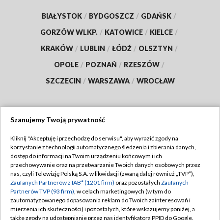
BIAŁYSTOK
/
BYDGOSZCZ
/
GDAŃSK
/
GORZÓW WLKP.
/
KATOWICE
/
KIELCE
/
KRAKÓW
/
LUBLIN
/
ŁÓDŹ
/
OLSZTYN
/
OPOLE
/
POZNAŃ
/
RZESZÓW
/
SZCZECIN
/
WARSZAWA
/
WROCŁAW
Szanujemy Twoją prywatność
Dołącz do nas:
Kliknij "Akceptuję i przechodzę do serwisu", aby wyrazić zgody na
korzystanie z technologii automatycznego śledzenia i zbierania danych,
TVP
dostęp do informacji na Twoim urządzeniu końcowym i ich
Abonament TVP
przechowywanie oraz na przetwarzanie Twoich danych osobowych przez
Regulamin TVP
nas, czyli Telewizję Polską S.A. w likwidacji (zwaną dalej również „TVP”),
Emisja w TVP
Polityka prywatności
Zaufanych Partnerów z IAB* (1201 firm)
oraz pozostałych
Zaufanych
Partnerów TVP (93 firm)
, w celach marketingowych (w tym do
Centrum informacji TVP
Moje zgody
zautomatyzowanego dopasowania reklam do Twoich zainteresowań i
mierzenia ich skuteczności) i pozostałych, które wskazujemy poniżej, a
Naziemna Telewizja Cyfrowa
Pomoc
także zgody na udostępnianie przez nas identyfikatora PPID do Google.