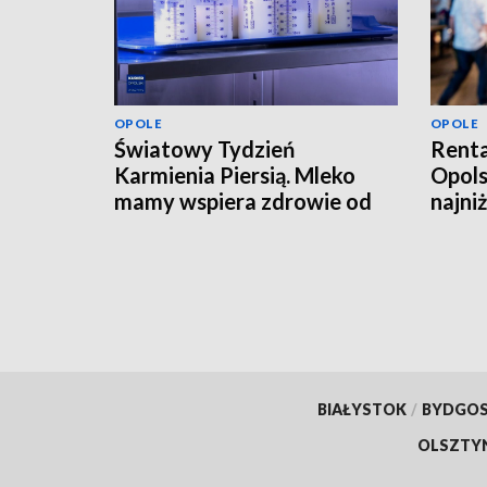
OPOLE
OPOLE
Światowy Tydzień
Renta
Karmienia Piersią. Mleko
Opols
mamy wspiera zdrowie od
najni
pierwszych dni życia
tysią
BIAŁYSTOK
/
BYDGO
OLSZTY