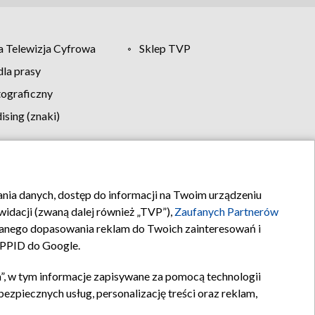
 Telewizja Cyfrowa
Sklep TVP
la prasy
tograficzny
sing (znaki)
klamy
Kontakt
rania danych, dostęp do informacji na Twoim urządzeniu
idacji (zwaną dalej również „TVP”),
Zaufanych Partnerów
anego dopasowania reklam do Twoich zainteresowań i
a PPID do Google.
”, w tym informacje zapisywane za pomocą technologii
zpiecznych usług, personalizację treści oraz reklam,