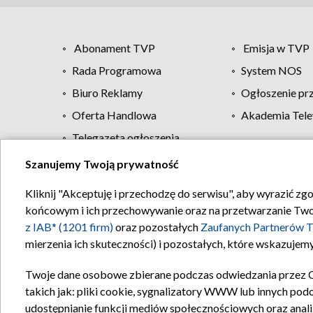
Abonament TVP
Emisja w TVP
Rada Programowa
System NOS
Biuro Reklamy
Ogłoszenie pr
Oferta Handlowa
Akademia Tele
Telegazeta ogłoszenia
Szanujemy Twoją prywatność
Regulamin TVP
Kliknij "Akceptuję i przechodzę do serwisu", aby wyrazić zg
końcowym i ich przechowywanie oraz na przetwarzanie Twoich
z IAB* (1201 firm)
oraz pozostałych
Zaufanych Partnerów T
mierzenia ich skuteczności) i pozostałych, które wskazujemy
Twoje dane osobowe zbierane podczas odwiedzania przez 
takich jak: pliki cookie, sygnalizatory WWW lub innych pod
udostępnianie funkcji mediów społecznościowych oraz anali