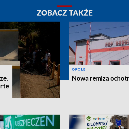
ZOBACZ TAKŻE
OPOLE
ze.
Nowa remiza ochot
rte