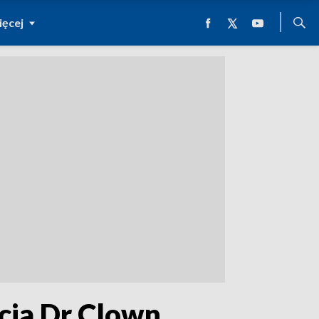
ęcej
cja Dr Clown