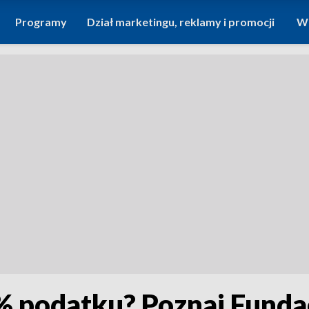
Programy
Dział marketingu, reklamy i promocji
Wi
 podatku? Poznaj Funda