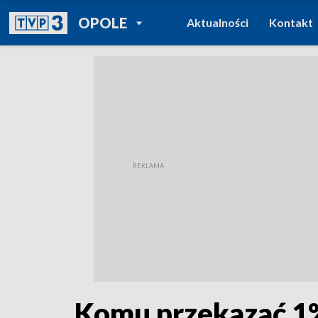
POWRÓT DO
OPOLE
Aktualności
Kontakt
TVP REGIONY
Komu przekazać 1%