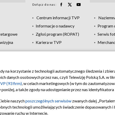
Dołącz do nas:
Centrum informacji TVP
Naziemna
Informacje o nadawcy
Program d
zetargowe
Zgłoś program (ROPAT)
Serwis fo
wizyjna
Kariera w TVP
Merchandi
Polityka prywatności
Moje zgody
Pomoc
Biuro re
ody na korzystanie z technologii automatycznego śledzenia i zbie
 danych osobowych przez nas, czyli Telewizję Polską S.A. w likw
VP (93 firm)
, w celach marketingowych (w tym do zautomatyzow
 poniżej, a także zgody na udostępnianie przez nas identyfikator
Ciebie naszych
poszczególnych serwisów
zwanych dalej „Portalem
obnych technologii umożliwiających świadczenie dopasowanych i be
zowanie ruchu w Internecie.