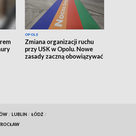
OPOLE
erem
Zmiana organizacji ruchu
aury
przy USK w Opolu. Nowe
zasady zaczną obowiązywać
od jutra
KÓW
/
LUBLIN
/
ŁÓDŹ
/
ROCŁAW