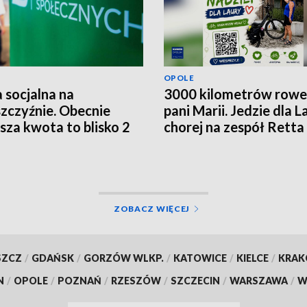
OPOLE
 socjalna na
3000 kilometrów row
zczyźnie. Obecnie
pani Marii. Jedzie dla L
ższa kwota to blisko 2
chorej na zespół Retta
ce złotych
ZOBACZ WIĘCEJ
SZCZ
/
GDAŃSK
/
GORZÓW WLKP.
/
KATOWICE
/
KIELCE
/
KRA
N
/
OPOLE
/
POZNAŃ
/
RZESZÓW
/
SZCZECIN
/
WARSZAWA
/
W