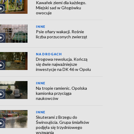
Kawałek ziemi dla każdego.
Miejski sad w Głogówku
owocuje
INNE
Psie ofiary wakacji. Rośnie
liczba porzuconych zwierząt
NA DROGACH
Drogowa rewolucja. Kończą
się dwie najważniejsze
inwestycje na DK 46 w Opolu
INNE
Na tropie ramienic. Opolska
kamionka przyciąga
naukowców
INNE
Skuterami z Brzegu do
Świnoujścia. Grupa śmiałków
podjęła się trzydniowego
wyzwania