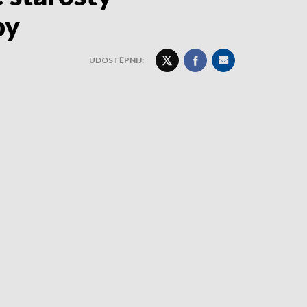
py
UDOSTĘPNIJ: