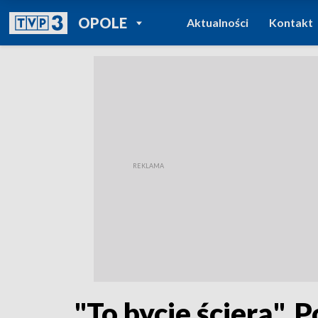
POWRÓT DO
OPOLE
Aktualności
Kontakt
TVP REGIONY
"To bycie ścierą". 