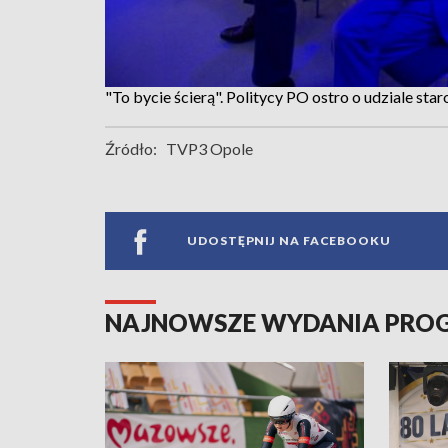
"To bycie ścierą". Politycy PO ostro o udziale s
Źródło:
TVP3 Opole
UDOSTĘPNIJ NA FACEBOOKU
NAJNOWSZE WYDANIA PR