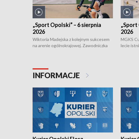
„Sport Opolski” – 6 sierpnia
„Sport 
2026
2026
Wiktoria Madejska z kolejnym sukcesem
MGKS Cuk
na arenie ogólnokrajowej. Zawodniczka
lecie ist
Klubu Kolarskiego Ziemia Brzeska
odbył się
została podwójna Mistrzynią Polski
również o
Juniorów Młodszych w kolarstwie
Otwartyc
torowym.
plażowej
INFORMACJE
meczu Ko