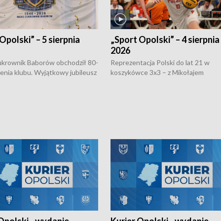
Opolski” – 5 sierpnia
„Sport Opolski” – 4 sierpnia
2026
rownik Baborów obchodził 80-
Reprezentacja Polski do lat 21 w
nienia klubu. Wyjątkowy jubileusz
koszykówce 3x3 – z Mikołajem
 na sportowo. W programie
Kowalczykiem z opolskiego AZS-u 
 turnieju eliminacyjnym
składzie - wygrała dwa z trzech tur
h Mistrzostw w siatkówce
w ramach Ligi Narodów. Rywalizacja
 amatorów w Opolu oraz o
odbyła się w węgierskim Szolnok.
lejarza Opole. Zapraszamy!