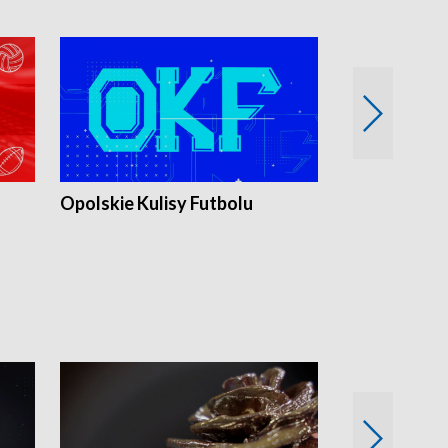
Opolskie Kulisy Futbolu
Złote chwile
sportu