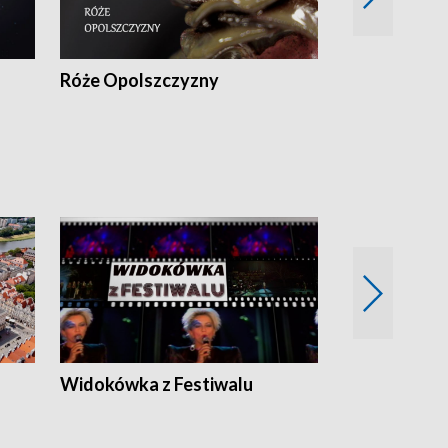
Róże Opolszczyzny
Czas report
Widokówka z Festiwalu
Strefa Kultu