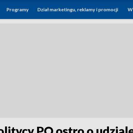
Programy
Dział marketingu, reklamy i promocji
Wi
Politycy PO ostro o udzial