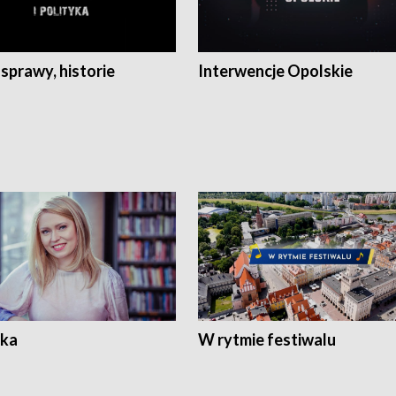
 sprawy, historie
Interwencje Opolskie
ka
W rytmie festiwalu