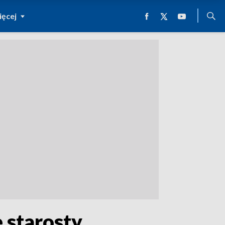
ęcej
e starosty