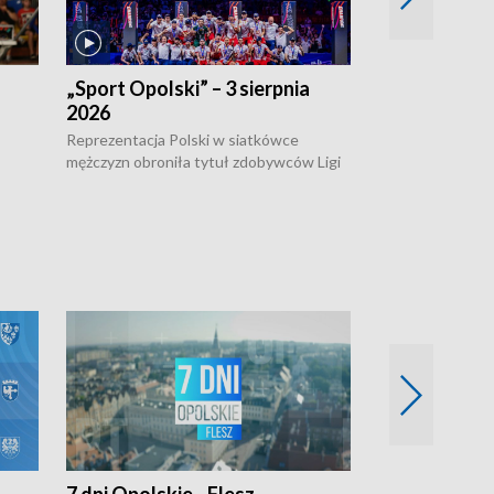
„Sport Opolski” – 3 sierpnia
„Sport Opolsk
2026
Reprezentacja P
mężczyzn w półfi
Reprezentacja Polski w siatkówce
meczu ćwierćfin
mężczyzn obroniła tytuł zdobywców Ligi
Biało-Czerwoni p
w
Narodów. W finale pokonali Amerykanów
Ningbo Ukraińcó
niejów
po tie-breaku. W meczu nie zabrakło
opolskich wątków.