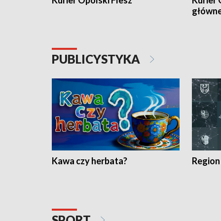
Kurier Opolski Flesz
Kurier 
główn
PUBLICYSTYKA
Kawa czy herbata?
Region
SPORT