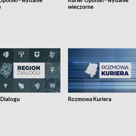
Opolski - wydanie
Kurier Opolski - wydanie
e
wieczorne
 Dialogu
Rozmowa Kuriera