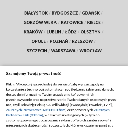
BIAŁYSTOK
/
BYDGOSZCZ
/
GDAŃSK
/
GORZÓW WLKP.
/
KATOWICE
/
KIELCE
/
KRAKÓW
/
LUBLIN
/
ŁÓDŹ
/
OLSZTYN
/
OPOLE
/
POZNAŃ
/
RZESZÓW
/
SZCZECIN
/
WARSZAWA
/
WROCŁAW
Szanujemy Twoją prywatność
Dołącz do nas:
Kliknij "Akceptuję i przechodzę do serwisu", aby wyrazić zgody na
korzystanie z technologii automatycznego śledzenia i zbierania danych,
TVP
dostęp do informacji na Twoim urządzeniu końcowym i ich
Abonament TVP
przechowywanie oraz na przetwarzanie Twoich danych osobowych przez
Regulamin TVP
nas, czyli Telewizję Polską S.A. w likwidacji (zwaną dalej również „TVP”),
Emisja w TVP
Zaufanych Partnerów z IAB* (1201 firm)
oraz pozostałych
Zaufanych
Polityka prywatności
Partnerów TVP (93 firm)
, w celach marketingowych (w tym do
Centrum informacji TVP
Moje zgody
zautomatyzowanego dopasowania reklam do Twoich zainteresowań i
mierzenia ich skuteczności) i pozostałych, które wskazujemy poniżej, a
Naziemna Telewizja Cyfrowa