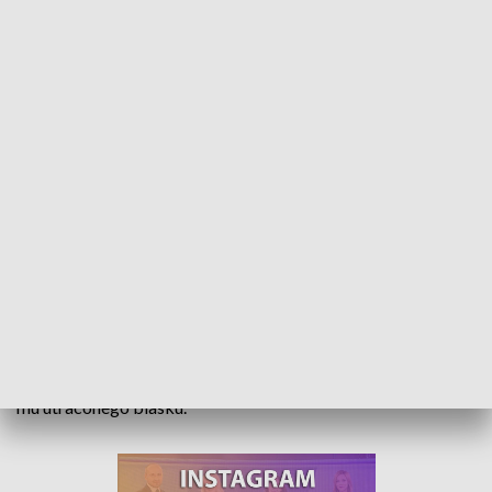
Rezydencja Śląskiego Kopciuszka z nowym właścicielem. Jest szansa na
remont zabytku
Pojawiła się nadzieja na odbudowanie zniszczonego pałacu
w Kopicach. Zabytek gdzie przebywał Śląski Kopciuszek,
trafił w prywatne ręce. To ogromna szansa na przywrócenie
mu utraconego blasku.