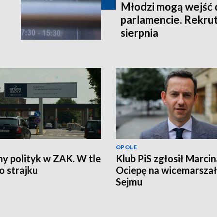
Młodzi mogą wejść 
parlamencie. Rekrut
sierpnia
OPOLE
ny polityk w ZAK. W tle
Klub PiS zgłosił Marcin
 strajku
Ociepę na wicemarsza
Sejmu