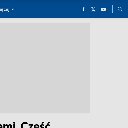
ęcej
mi. Część