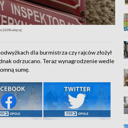
o 220% więcej
odwyżkach dla burmistrza czy rajców złożył
ednak odrzucano. Teraz wynagrodzenie wedle
romną sumę.