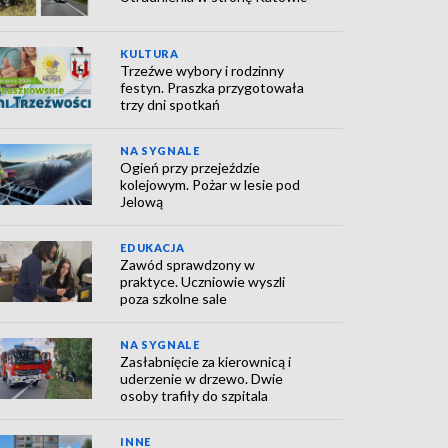
KULTURA
Trzeźwe wybory i rodzinny
festyn. Praszka przygotowała
trzy dni spotkań
NA SYGNALE
Ogień przy przejeździe
kolejowym. Pożar w lesie pod
Jelową
EDUKACJA
Zawód sprawdzony w
praktyce. Uczniowie wyszli
poza szkolne sale
NA SYGNALE
Zasłabnięcie za kierownicą i
uderzenie w drzewo. Dwie
osoby trafiły do szpitala
INNE