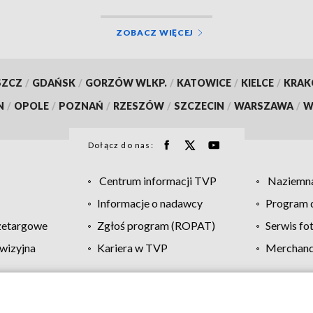
ZOBACZ WIĘCEJ
SZCZ
/
GDAŃSK
/
GORZÓW WLKP.
/
KATOWICE
/
KIELCE
/
KRA
N
/
OPOLE
/
POZNAŃ
/
RZESZÓW
/
SZCZECIN
/
WARSZAWA
/
W
Dołącz do nas:
Centrum informacji TVP
Naziemna
Informacje o nadawcy
Program d
zetargowe
Zgłoś program (ROPAT)
Serwis fo
wizyjna
Kariera w TVP
Merchandi