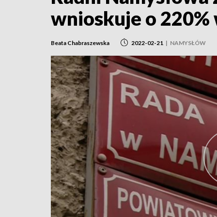
wnioskuje o 220% 
Beata Chabraszewska
2022-02-21
|
NAMYSŁÓW