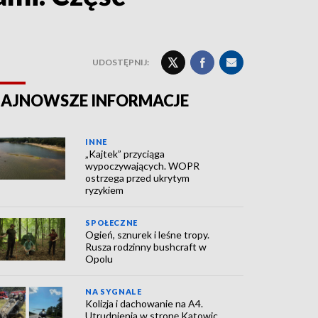
UDOSTĘPNIJ:
AJNOWSZE INFORMACJE
INNE
„Kajtek” przyciąga
wypoczywających. WOPR
ostrzega przed ukrytym
ryzykiem
SPOŁECZNE
Ogień, sznurek i leśne tropy.
Rusza rodzinny bushcraft w
Opolu
NA SYGNALE
Kolizja i dachowanie na A4.
Utrudnienia w stronę Katowic