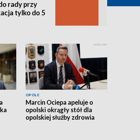
do rady przy
acja tylko do 5
OPOLE
a
Marcin Ociepa apeluje o
łka
opolski okrągły stół dla
opolskiej służby zdrowia