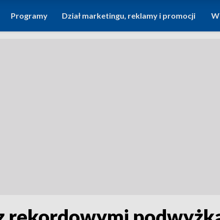
Programy
Dział marketingu, reklamy i promocji
Wi
z rekordowymi podwyżka