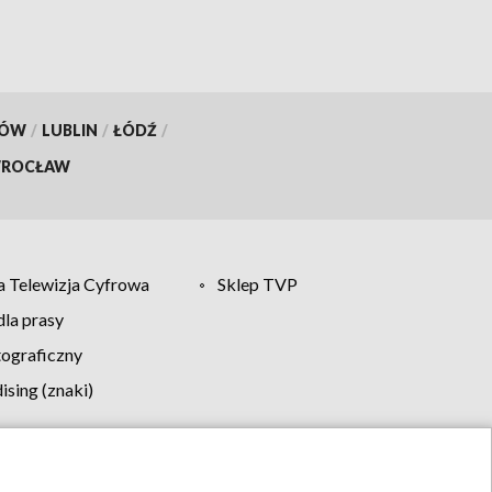
KÓW
/
LUBLIN
/
ŁÓDŹ
/
ROCŁAW
 Telewizja Cyfrowa
Sklep TVP
la prasy
tograficzny
sing (znaki)