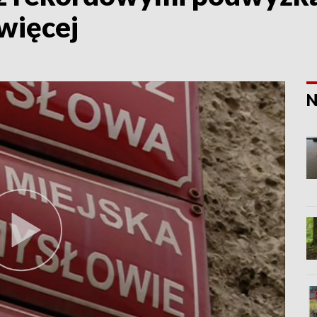
więcej
N