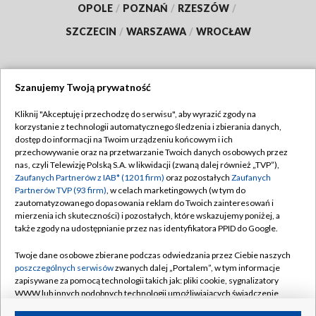
OPOLE
/
POZNAŃ
/
RZESZÓW
/
SZCZECIN
/
WARSZAWA
/
WROCŁAW
Szanujemy Twoją prywatność
Dołącz do nas:
Kliknij "Akceptuję i przechodzę do serwisu", aby wyrazić zgody na
korzystanie z technologii automatycznego śledzenia i zbierania danych,
TVP
dostęp do informacji na Twoim urządzeniu końcowym i ich
Abonament TVP
przechowywanie oraz na przetwarzanie Twoich danych osobowych przez
Regulamin TVP
nas, czyli Telewizję Polską S.A. w likwidacji (zwaną dalej również „TVP”),
Emisja w TVP
Zaufanych Partnerów z IAB* (1201 firm)
oraz pozostałych
Zaufanych
Polityka prywatności
Partnerów TVP (93 firm)
, w celach marketingowych (w tym do
Centrum informacji TVP
Moje zgody
zautomatyzowanego dopasowania reklam do Twoich zainteresowań i
mierzenia ich skuteczności) i pozostałych, które wskazujemy poniżej, a
Naziemna Telewizja Cyfrowa
Pomoc
także zgody na udostępnianie przez nas identyfikatora PPID do Google.
Sklep TVP
Biuro reklamy
Twoje dane osobowe zbierane podczas odwiedzania przez Ciebie naszych
Rada Programowa
poszczególnych serwisów
zwanych dalej „Portalem”, w tym informacje
Kontakt
zapisywane za pomocą technologii takich jak: pliki cookie, sygnalizatory
System NOS
WWW lub innych podobnych technologii umożliwiających świadczenie
dopasowanych i bezpiecznych usług, personalizację treści oraz reklam,
Informacje o nadawcy
Kanały