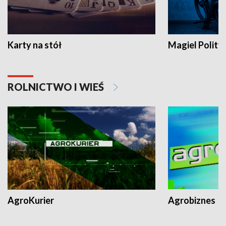
Karty na stół
Magiel Polity
ROLNICTWO I WIEŚ
AgroKurier
Agrobiznes