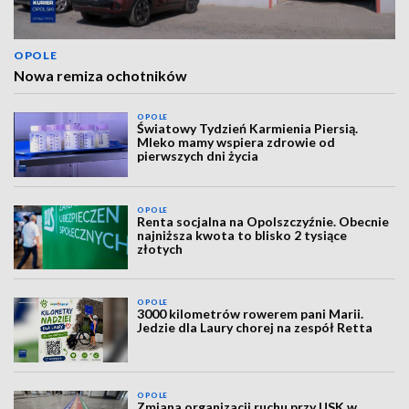
OPOLE
Nowa remiza ochotników
OPOLE
Światowy Tydzień Karmienia Piersią.
Mleko mamy wspiera zdrowie od
pierwszych dni życia
OPOLE
Renta socjalna na Opolszczyźnie. Obecnie
najniższa kwota to blisko 2 tysiące
złotych
OPOLE
3000 kilometrów rowerem pani Marii.
Jedzie dla Laury chorej na zespół Retta
OPOLE
Zmiana organizacji ruchu przy USK w