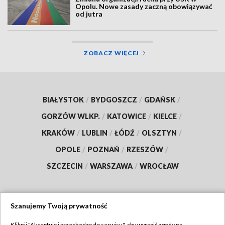
Opolu. Nowe zasady zaczną obowiązywać
od jutra
ZOBACZ WIĘCEJ
BIAŁYSTOK
/
BYDGOSZCZ
/
GDAŃSK
/
GORZÓW WLKP.
/
KATOWICE
/
KIELCE
/
KRAKÓW
/
LUBLIN
/
ŁÓDŹ
/
OLSZTYN
/
OPOLE
/
POZNAŃ
/
RZESZÓW
/
SZCZECIN
/
WARSZAWA
/
WROCŁAW
Szanujemy Twoją prywatność
Dołącz do nas:
Kliknij "Akceptuję i przechodzę do serwisu", aby wyrazić zgody na