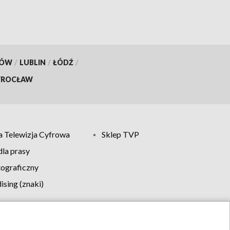
KÓW
/
LUBLIN
/
ŁÓDŹ
/
ROCŁAW
 Telewizja Cyfrowa
Sklep TVP
la prasy
tograficzny
sing (znaki)