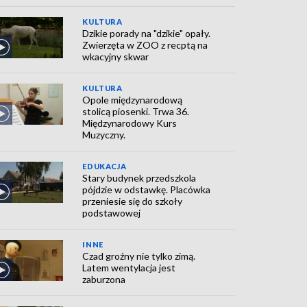
KULTURA
Dzikie porady na "dzikie" opały.
Zwierzęta w ZOO z recptą na
wkacyjny skwar
KULTURA
Opole międzynarodową
stolicą piosenki. Trwa 36.
Międzynarodowy Kurs
Muzyczny.
EDUKACJA
Stary budynek przedszkola
pójdzie w odstawkę. Placówka
przeniesie się do szkoły
podstawowej
INNE
Czad groźny nie tylko zimą.
Latem wentylacja jest
zaburzona