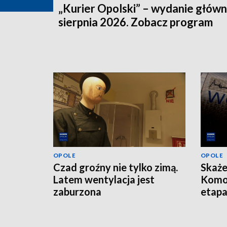
„Kurier Opolski” – wydanie główn
sierpnia 2026. Zobacz program
OPOLE
OPOLE
Czad groźny nie tylko zimą.
Skaże
Latem wentylacja jest
Komo
zaburzona
etap