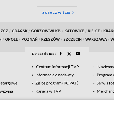
ZOBACZ WIĘCEJ
SZCZ
/
GDAŃSK
/
GORZÓW WLKP.
/
KATOWICE
/
KIELCE
/
KRA
N
/
OPOLE
/
POZNAŃ
/
RZESZÓW
/
SZCZECIN
/
WARSZAWA
/
W
Dołącz do nas:
Centrum informacji TVP
Naziemna
Informacje o nadawcy
Program d
zetargowe
Zgłoś program (ROPAT)
Serwis fo
wizyjna
Kariera w TVP
Merchandi