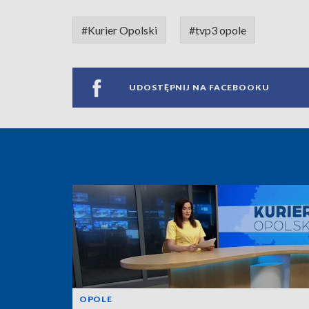
#Kurier Opolski
#tvp3 opole
UDOSTĘPNIJ NA FACEBOOKU
OPOLE