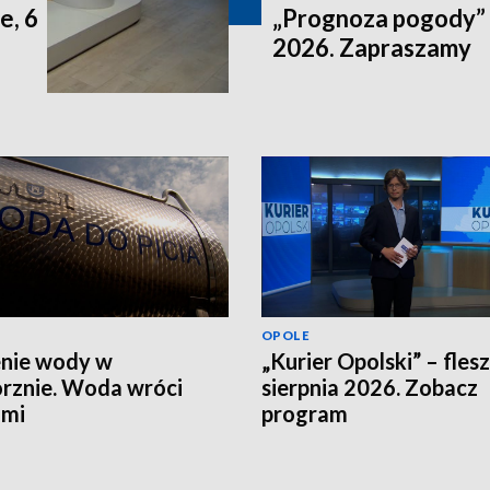
e, 6
„Prognoza pogody” n
2026. Zapraszamy
OPOLE
nie wody w
„Kurier Opolski” – flesz
rznie. Woda wróci
sierpnia 2026. Zobacz
ami
program