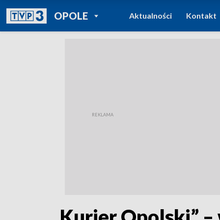
POWRÓT DO
OPOLE
Aktualności
Kontakt
TVP REGIONY
„Kurier Opolski” –