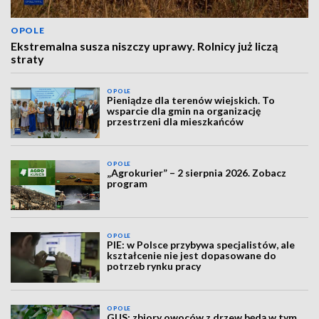
OPOLE
Ekstremalna susza niszczy uprawy. Rolnicy już liczą
straty
OPOLE
Pieniądze dla terenów wiejskich. To
wsparcie dla gmin na organizację
przestrzeni dla mieszkańców
OPOLE
„Agrokurier” – 2 sierpnia 2026. Zobacz
program
OPOLE
PIE: w Polsce przybywa specjalistów, ale
kształcenie nie jest dopasowane do
potrzeb rynku pracy
OPOLE
GUS: zbiory owoców z drzew będą w tym