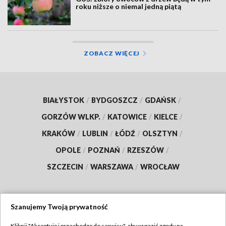
roku niższe o niemal jedną piątą
ZOBACZ WIĘCEJ
BIAŁYSTOK
/
BYDGOSZCZ
/
GDAŃSK
/
GORZÓW WLKP.
/
KATOWICE
/
KIELCE
/
KRAKÓW
/
LUBLIN
/
ŁÓDŹ
/
OLSZTYN
/
OPOLE
/
POZNAŃ
/
RZESZÓW
/
SZCZECIN
/
WARSZAWA
/
WROCŁAW
Szanujemy Twoją prywatność
Dołącz do nas:
Kliknij "Akceptuję i przechodzę do serwisu", aby wyrazić zgody na