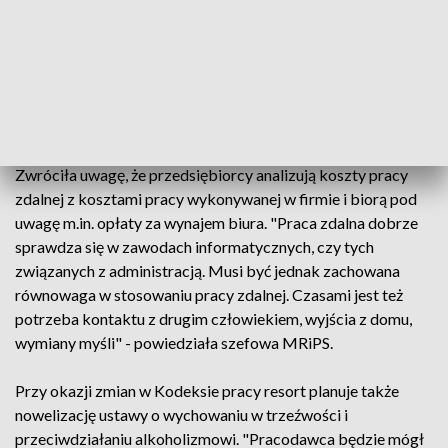
odmówić pracownikowi wykonywania pracy zdalnej.
"Pracodawca nie będzie mógł odmówić pracy zdalnej m.in.
rodzicom, którzy wychowują dziecko do 4. roku życia,
rodzicom, którzy opiekują się osobą z niepełnosprawnością,
czy też kobietom w ciąży. Ta grupa ma być szczególnie
uprzywilejowana" - podkreśliła minister.
Zwróciła uwagę, że przedsiębiorcy analizują koszty pracy
zdalnej z kosztami pracy wykonywanej w firmie i biorą pod
uwagę m.in. opłaty za wynajem biura. "Praca zdalna dobrze
sprawdza się w zawodach informatycznych, czy tych
związanych z administracją. Musi być jednak zachowana
równowaga w stosowaniu pracy zdalnej. Czasami jest też
potrzeba kontaktu z drugim człowiekiem, wyjścia z domu,
wymiany myśli" - powiedziała szefowa MRiPS.
Przy okazji zmian w Kodeksie pracy resort planuje także
nowelizację ustawy o wychowaniu w trzeźwości i
przeciwdziałaniu alkoholizmowi. "Pracodawca będzie mógł