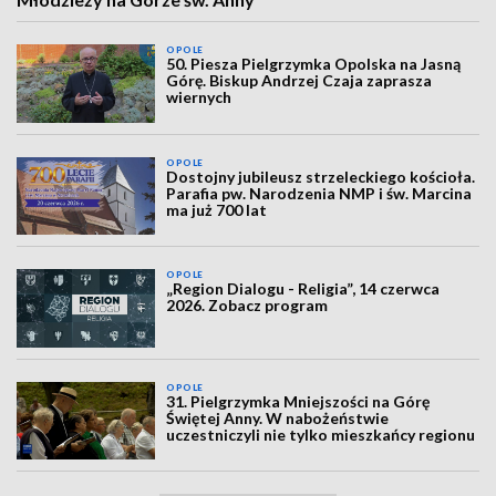
OPOLE
50. Piesza Pielgrzymka Opolska na Jasną
Górę. Biskup Andrzej Czaja zaprasza
wiernych
OPOLE
Dostojny jubileusz strzeleckiego kościoła.
Parafia pw. Narodzenia NMP i św. Marcina
ma już 700 lat
OPOLE
„Region Dialogu - Religia”, 14 czerwca
2026. Zobacz program
OPOLE
31. Pielgrzymka Mniejszości na Górę
Świętej Anny. W nabożeństwie
uczestniczyli nie tylko mieszkańcy regionu