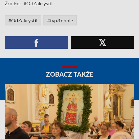
Źródło:
#OdZakrystii
#OdZakrystii
#tvp3 opole
ZOBACZ TAKŻE