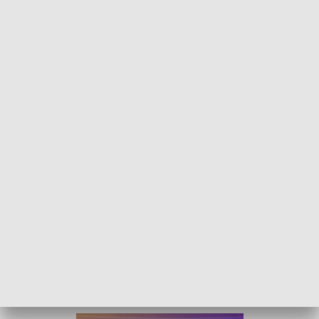
#OdZakrystii - 20 lutego 2022
W najnowszym wydaniu programu "#OdZakrystii”,
porozmawiamy o wojnie.
W dyskusji biorą udział: Ks. Waldemar Klinger, Ks. Marek Lis
ks. Łukasz Knosala oraz Ks. Paweł Michalewski. Goście
programu w zakrystii opolskiej katedry, przybliżają stosunek
Kościoła do użycia sił zbrojnych w rozwiązywaniu
konfliktów międzynarodowych.