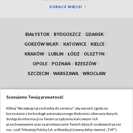
ZOBACZ WIĘCEJ
BIAŁYSTOK
/
BYDGOSZCZ
/
GDAŃSK
/
GORZÓW WLKP.
/
KATOWICE
/
KIELCE
/
KRAKÓW
/
LUBLIN
/
ŁÓDŹ
/
OLSZTYN
/
OPOLE
/
POZNAŃ
/
RZESZÓW
/
SZCZECIN
/
WARSZAWA
/
WROCŁAW
Szanujemy Twoją prywatność
Dołącz do nas:
Kliknij "Akceptuję i przechodzę do serwisu", aby wyrazić zgody na
korzystanie z technologii automatycznego śledzenia i zbierania danych,
TVP
dostęp do informacji na Twoim urządzeniu końcowym i ich
Abonament TVP
przechowywanie oraz na przetwarzanie Twoich danych osobowych przez
Regulamin TVP
nas, czyli Telewizję Polską S.A. w likwidacji (zwaną dalej również „TVP”),