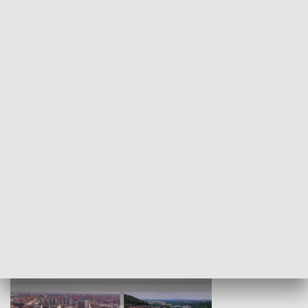
KULTURA I SZTUKA
Wejściówka
Zakładka
MNIEJSZOŚCI