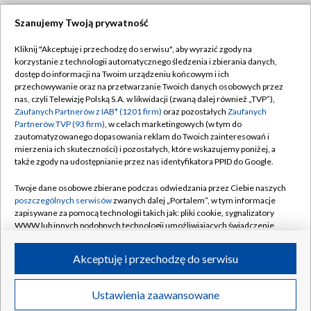
Szanujemy Twoją prywatność
Dołącz do nas:
Kliknij "Akceptuję i przechodzę do serwisu", aby wyrazić zgody na
korzystanie z technologii automatycznego śledzenia i zbierania danych,
TVP
dostęp do informacji na Twoim urządzeniu końcowym i ich
Abonament TVP
przechowywanie oraz na przetwarzanie Twoich danych osobowych przez
Regulamin TVP
nas, czyli Telewizję Polską S.A. w likwidacji (zwaną dalej również „TVP”),
Emisja w TVP
Zaufanych Partnerów z IAB* (1201 firm)
oraz pozostałych
Zaufanych
Polityka prywatności
Partnerów TVP (93 firm)
, w celach marketingowych (w tym do
Centrum informacji TVP
Moje zgody
zautomatyzowanego dopasowania reklam do Twoich zainteresowań i
mierzenia ich skuteczności) i pozostałych, które wskazujemy poniżej, a
Naziemna Telewizja Cyfrowa
Pomoc
także zgody na udostępnianie przez nas identyfikatora PPID do Google.
Sklep TVP
Biuro reklamy
Twoje dane osobowe zbierane podczas odwiedzania przez Ciebie naszych
Rada Programowa
poszczególnych serwisów
zwanych dalej „Portalem”, w tym informacje
Kontakt
zapisywane za pomocą technologii takich jak: pliki cookie, sygnalizatory
System NOS
WWW lub innych podobnych technologii umożliwiających świadczenie
dopasowanych i bezpiecznych usług, personalizację treści oraz reklam,
Informacje o nadawcy
Kanały
udostępnianie funkcji mediów społecznościowych oraz analizowanie
Akceptuję i przechodzę do serwisu
ruchu w Internecie.
Program dla prasy
©2026 Telewizja Polska S.A. w likwidacji
Biuro Reklamy
Twoje dane osobowe zbierane podczas odwiedzania przez Ciebie
Ustawienia zaawansowane
poszczególnych serwisów
na Portalu, takie jak adresy IP, identyfikatory
Ogłoszenie przetargowe