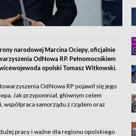
rony narodowej Marcina Ociepy, oficjalnie
towarzyszenia OdNowa RP. Pełnomocnikiem
wicewojewoda opolski Tomasz Witkowski.
i Stowarzyszenia OdNowa RP pojawił się jego
ciepa. Jak przypomniał, głównym celem
i, współpraca samorządu z rządem oraz
użej pracy i ważne dla regionu opolskiego