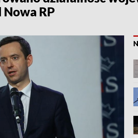
d Nowa RP
N