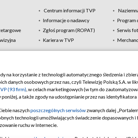
Centrum informacji TVP
Naziemna
Informacje o nadawcy
Program d
zetargowe
Zgłoś program (ROPAT)
Serwis fo
wizyjna
Kariera w TVP
Merchandi
Polityka prywatności
Moje zgody
Pomoc
Biuro re
ody na korzystanie z technologii automatycznego śledzenia i zbie
 danych osobowych przez nas, czyli Telewizję Polską S.A. w likw
VP (93 firm)
, w celach marketingowych (w tym do zautomatyzow
 poniżej, a także zgody na udostępnianie przez nas identyfikator
Ciebie naszych
poszczególnych serwisów
zwanych dalej „Portalem
obnych technologii umożliwiających świadczenie dopasowanych i be
zowanie ruchu w Internecie.