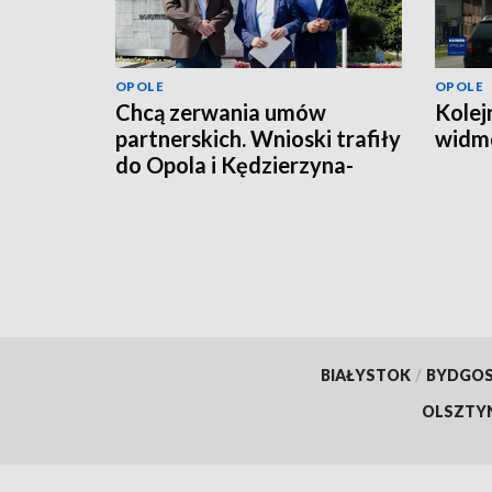
OPOLE
OPOLE
Chcą zerwania umów
Kolej
partnerskich. Wnioski trafiły
widmo
do Opola i Kędzierzyna-
Koźla
BIAŁYSTOK
/
BYDGO
OLSZTY