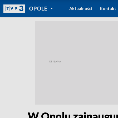
POWRÓT DO
OPOLE
Aktualności
Kontakt
TVP REGIONY
W Opolu zainaugur