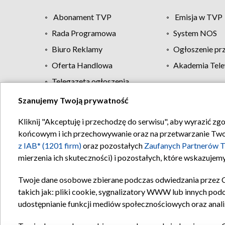
Abonament TVP
Emisja w TVP
Rada Programowa
System NOS
Biuro Reklamy
Ogłoszenie pr
Oferta Handlowa
Akademia Tele
Telegazeta ogłoszenia
Szanujemy Twoją prywatność
Regulamin TVP
Kliknij "Akceptuję i przechodzę do serwisu", aby wyrazić zg
końcowym i ich przechowywanie oraz na przetwarzanie Twoich
z IAB* (1201 firm)
oraz pozostałych
Zaufanych Partnerów T
mierzenia ich skuteczności) i pozostałych, które wskazujemy
Twoje dane osobowe zbierane podczas odwiedzania przez 
takich jak: pliki cookie, sygnalizatory WWW lub innych pod
udostępnianie funkcji mediów społecznościowych oraz anali