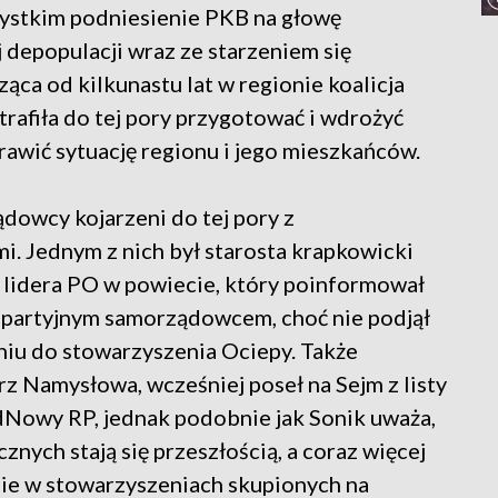
zystkim podniesienie PKB na głowę
 depopulacji wraz ze starzeniem się
ąca od kilkunastu lat w regionie koalicja
rafiła do tej pory przygotować i wdrożyć
wić sytuację regionu i jego mieszkańców.
ądowcy kojarzeni do tej pory z
. Jednym z nich był starosta krapkowicki
 lidera PO w powiecie, który poinformował
ezpartyjnym samorządowcem, choć nie podjął
eniu do stowarzyszenia Ociepy. Także
rz Namysłowa, wcześniej poseł na Sejm z listy
 OdNowy RP, jednak podobnie jak Sonik uważa,
znych stają się przeszłością, a coraz więcej
e w stowarzyszeniach skupionych na