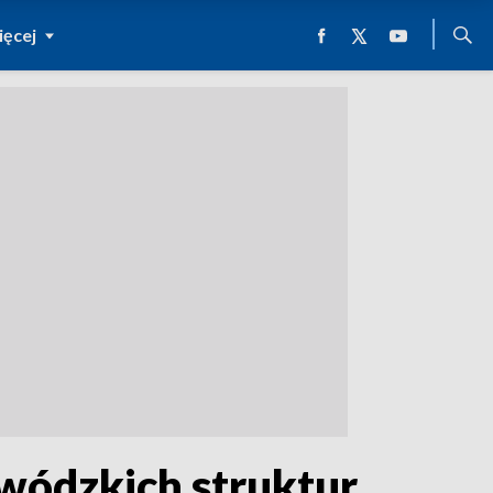
ęcej
wódzkich struktur