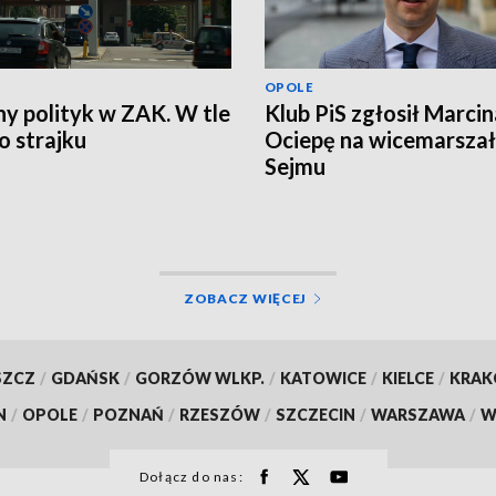
OPOLE
ny polityk w ZAK. W tle
Klub PiS zgłosił Marcin
 strajku
Ociepę na wicemarsza
Sejmu
ZOBACZ WIĘCEJ
SZCZ
/
GDAŃSK
/
GORZÓW WLKP.
/
KATOWICE
/
KIELCE
/
KRA
N
/
OPOLE
/
POZNAŃ
/
RZESZÓW
/
SZCZECIN
/
WARSZAWA
/
W
Dołącz do nas: