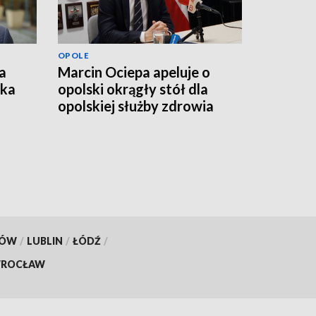
OPOLE
a
Marcin Ociepa apeluje o
łka
opolski okrągły stół dla
opolskiej służby zdrowia
KÓW
/
LUBLIN
/
ŁÓDŹ
/
ROCŁAW