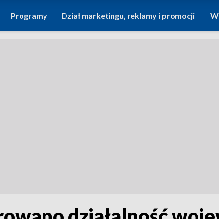
Programy
Dział marketingu, reklamy i promocji
Wi
owano działalność woje