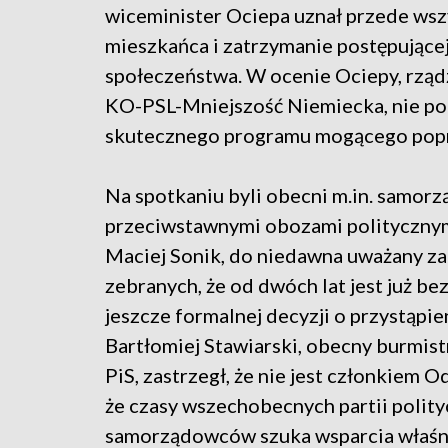
wiceminister Ociepa uznał przede ws
mieszkańca i zatrzymanie postępującej
społeczeństwa. W ocenie Ociepy, rządz
KO-PSL-Mniejszość Niemiecka, nie pot
skutecznego programu mogącego popra
Na spotkaniu byli obecni m.in. samorz
przeciwstawnymi obozami politycznymi
Maciej Sonik, do niedawna uważany za
zebranych, że od dwóch lat jest już b
jeszcze formalnej decyzji o przystąpi
Bartłomiej Stawiarski, obecny burmist
PiS, zastrzegł, że nie jest członkiem
że czasy wszechobecnych partii polityc
samorządowców szuka wsparcia właśni