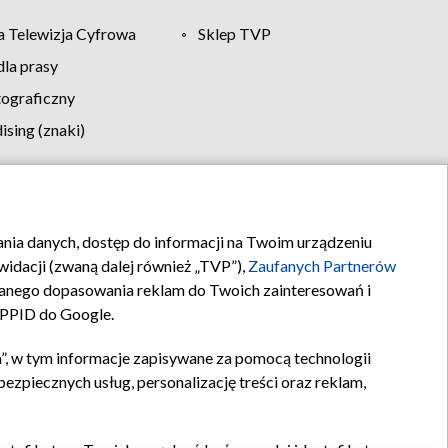
 Telewizja Cyfrowa
Sklep TVP
la prasy
tograficzny
sing (znaki)
klamy
Kontakt
rania danych, dostęp do informacji na Twoim urządzeniu
idacji (zwaną dalej również „TVP”),
Zaufanych Partnerów
anego dopasowania reklam do Twoich zainteresowań i
a PPID do Google.
”, w tym informacje zapisywane za pomocą technologii
zpiecznych usług, personalizację treści oraz reklam,