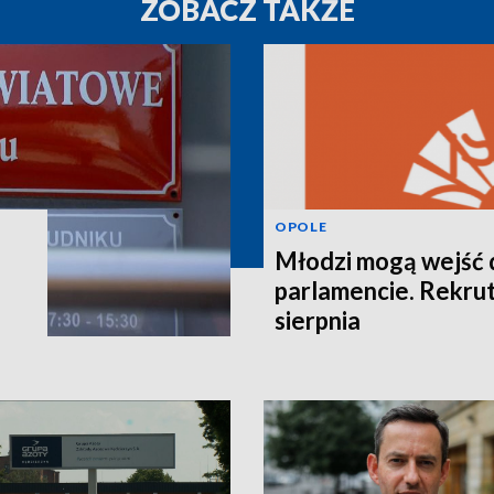
ZOBACZ TAKŻE
OPOLE
Młodzi mogą wejść 
parlamencie. Rekrut
sierpnia