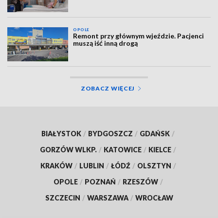
OPOLE
Remont przy głównym wjeździe. Pacjenci
muszą iść inną drogą
ZOBACZ WIĘCEJ
BIAŁYSTOK
/
BYDGOSZCZ
/
GDAŃSK
/
GORZÓW WLKP.
/
KATOWICE
/
KIELCE
/
KRAKÓW
/
LUBLIN
/
ŁÓDŹ
/
OLSZTYN
/
OPOLE
/
POZNAŃ
/
RZESZÓW
/
SZCZECIN
/
WARSZAWA
/
WROCŁAW