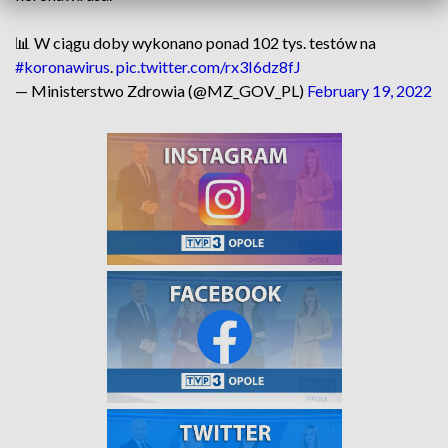
📊 W ciągu doby wykonano ponad 102 tys. testów na
#koronawirus
.
pic.twitter.com/rx3I6dz8fJ
— Ministerstwo Zdrowia (@MZ_GOV_PL)
February 19, 2022