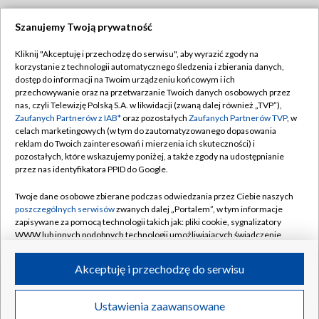
Szanujemy Twoją prywatność
Dołącz do nas:
Kliknij "Akceptuję i przechodzę do serwisu", aby wyrazić zgody na
korzystanie z technologii automatycznego śledzenia i zbierania danych,
TVP
dostęp do informacji na Twoim urządzeniu końcowym i ich
Abonament TVP
przechowywanie oraz na przetwarzanie Twoich danych osobowych przez
Regulamin TVP
nas, czyli Telewizję Polską S.A. w likwidacji (zwaną dalej również „TVP”),
Emisja w TVP
Zaufanych Partnerów z IAB*
oraz pozostałych
Zaufanych Partnerów TVP
, w
Polityka prywatności
celach marketingowych (w tym do zautomatyzowanego dopasowania
Centrum informacji TVP
Moje zgody
reklam do Twoich zainteresowań i mierzenia ich skuteczności) i
pozostałych, które wskazujemy poniżej, a także zgody na udostępnianie
Naziemna Telewizja Cyfrowa
Pomoc
przez nas identyfikatora PPID do Google.
Sklep TVP
Biuro reklamy
Twoje dane osobowe zbierane podczas odwiedzania przez Ciebie naszych
Rada Programowa
poszczególnych serwisów
zwanych dalej „Portalem”, w tym informacje
Kontakt
zapisywane za pomocą technologii takich jak: pliki cookie, sygnalizatory
System NOS
WWW lub innych podobnych technologii umożliwiających świadczenie
dopasowanych i bezpiecznych usług, personalizację treści oraz reklam,
Informacje o nadawcy
Kanały
udostępnianie funkcji mediów społecznościowych oraz analizowanie
Akceptuję i przechodzę do serwisu
ruchu w Internecie.
Program dla prasy
©2026 Telewizja Polska S.A. w likwidacji
Biuro Reklamy
Twoje dane osobowe zbierane podczas odwiedzania przez Ciebie
Ustawienia zaawansowane
poszczególnych serwisów
na Portalu, takie jak adresy IP, identyfikatory