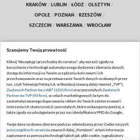
KRAKÓW
/
LUBLIN
/
ŁÓDŹ
/
OLSZTYN
/
OPOLE
/
POZNAŃ
/
RZESZÓW
/
SZCZECIN
/
WARSZAWA
/
WROCŁAW
Szanujemy Twoją prywatność
Dołącz do nas:
Kliknij "Akceptuję i przechodzę do serwisu", aby wyrazić zgody na
korzystanie z technologii automatycznego śledzenia i zbierania danych,
TVP
dostęp do informacji na Twoim urządzeniu końcowym i ich
Abonament TVP
przechowywanie oraz na przetwarzanie Twoich danych osobowych przez
Regulamin TVP
nas, czyli Telewizję Polską S.A. w likwidacji (zwaną dalej również „TVP”),
Emisja w TVP
Zaufanych Partnerów z IAB* (1201 firm)
oraz pozostałych
Zaufanych
Polityka prywatności
Partnerów TVP (93 firm)
, w celach marketingowych (w tym do
Centrum informacji TVP
Moje zgody
zautomatyzowanego dopasowania reklam do Twoich zainteresowań i
mierzenia ich skuteczności) i pozostałych, które wskazujemy poniżej, a
Naziemna Telewizja Cyfrowa
Pomoc
także zgody na udostępnianie przez nas identyfikatora PPID do Google.
Sklep TVP
Biuro reklamy
Twoje dane osobowe zbierane podczas odwiedzania przez Ciebie naszych
Rada Programowa
poszczególnych serwisów
zwanych dalej „Portalem”, w tym informacje
Kontakt
zapisywane za pomocą technologii takich jak: pliki cookie, sygnalizatory
System NOS