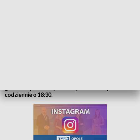
Kurier Opolski - wydanie główne – 18 lutego 2022
„Kurier Opolski” to codzienna porcja informacji o
najważniejszych wydarzeniach w regionie. Na
główne wydanie zapraszamy do TVP3 Opole
codziennie o 18:30.