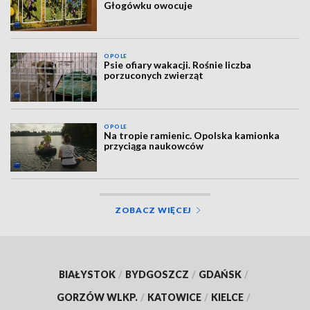
Głogówku owocuje
OPOLE
Psie ofiary wakacji. Rośnie liczba
porzuconych zwierząt
OPOLE
Na tropie ramienic. Opolska kamionka
przyciąga naukowców
ZOBACZ WIĘCEJ
BIAŁYSTOK
/
BYDGOSZCZ
/
GDAŃSK
/
GORZÓW WLKP.
/
KATOWICE
/
KIELCE
/